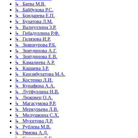
↳ Баева М.В.
↳ Байбулова Р.С.
↳ Бондарева Е.П.
↳ Булатова Л.М.
↳ Валиуллина З.Р.
↳ Гибадуллина Р.Ф.
↳ Гилязова И.Р.
↳ Зияннурова Р.Б.
↳ Зиятдинова А.Г.
↳ Зиятдинова Е.В.
↳ Камалиева А.Р.
↳ Кашаева З.Р.
↳ Кинзябулатова М.А.
↳ Костенко Л.И.
↳ Кунафина А.А.
↳ Лутфуллина Н.В.
↳ Люковец О.А.
↳ Магасумова Р.Р.
↳ Меркурьева Л.В.
↳ Милушкина С.Х.
↳ Мухитова Д.Р.
↳ Рублева М.В.
↳ Рямова А.Д.