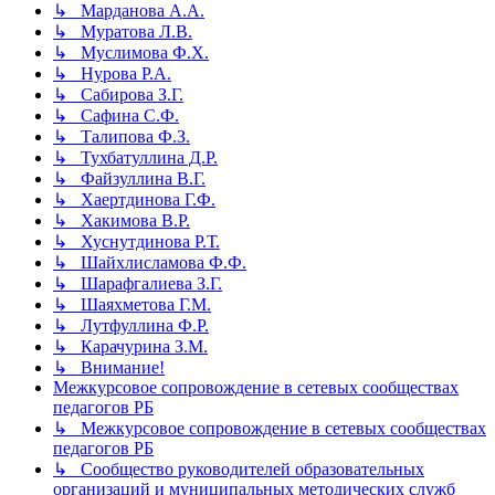
↳ Марданова А.А.
↳ Муратова Л.В.
↳ Муслимова Ф.Х.
↳ Нурова Р.А.
↳ Сабирова З.Г.
↳ Сафина С.Ф.
↳ Талипова Ф.З.
↳ Тухбатуллина Д.Р.
↳ Файзуллина В.Г.
↳ Хаертдинова Г.Ф.
↳ Хакимова В.Р.
↳ Хуснутдинова Р.Т.
↳ Шайхлисламова Ф.Ф.
↳ Шарафгалиева З.Г.
↳ Шаяхметова Г.М.
↳ Лутфуллина Ф.Р.
↳ Карачурина З.М.
↳ Внимание!
Межкурсовое сопровождение в сетевых сообществах
педагогов РБ
↳ Межкурсовое сопровождение в сетевых сообществах
педагогов РБ
↳ Сообщество руководителей образовательных
организаций и муниципальных методических служб