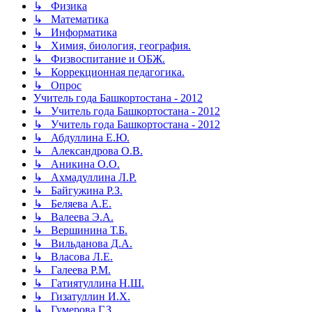
↳ Физика
↳ Математика
↳ Информатика
↳ Химия, биология, география.
↳ Физвоспитание и ОБЖ.
↳ Коррекционная педагогика.
↳ Опрос
Учитель года Башкортостана - 2012
↳ Учитель года Башкортостана - 2012
↳ Учитель года Башкортостана - 2012
↳ Абдуллина Е.Ю.
↳ Александрова О.В.
↳ Аникина О.О.
↳ Ахмадуллина Л.Р.
↳ Байгужина Р.З.
↳ Беляева А.Е.
↳ Валеева Э.А.
↳ Вершинина Т.Б.
↳ Вильданова Д.А.
↳ Власова Л.Е.
↳ Галеева Р.М.
↳ Гатиятуллина Н.Ш.
↳ Гизатуллин И.Х.
↳ Гумерова Г.З.