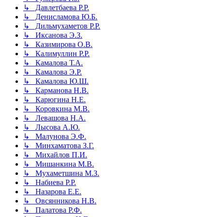
↳ Давлетбаева Р.Р.
↳ Денисламова Ю.Б.
↳ Дильмухаметов Р.Р.
↳ Иксанова Э.З.
↳ Казимирова О.В.
↳ Калимуллин Р.Р.
↳ Камалова Т.А.
↳ Камалова Э.Р.
↳ Камалова Ю.Ш.
↳ Карманова Н.В.
↳ Карюгина Н.Е.
↳ Коровкина М.В.
↳ Левашова Н.А.
↳ Лысова А.Ю.
↳ Малунова Э.Ф.
↳ Минхаматова З.Г.
↳ Михайлов П.И.
↳ Мишанкина М.В.
↳ Мухаметшина М.З.
↳ Набиева Р.Р.
↳ Назарова Е.Е.
↳ Овсянникова Н.В.
↳ Палатова Р.Ф.