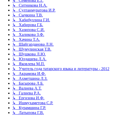
↳ Семенова Е.Г.
↳ Ситникова Н.А.
↳ Султанмуратова И.Р.
↳ Сычкина Т.В.
↳ Хабибуллина Г.И.
↳ Хабирова Г.Б.
↳ Хазипова С.И.
↳ Халикова З.Ф.
↳ Хачина Т.А.
↳ Шайгарданова Л.Н.
↳ Шумулинская Т.В.
↳ Шушкова Л.Ю.
↳ Юлдашева Л.А.
↳ Яковлева М.П.
↳ Учитель года татарского языка и литературы - 2012
↳ Акрамова И.Ф.
↳ Ахметшина Л.З.
↳ Басырова Л.Б.
↳ Валиева А.Т.
↳ Галиева Р.А.
↳ Ергизова И.Ф.
↳ Ишмухаметова С.Р.
↳ Курамшина Г.Р.
↳ Латыпова Г.В.