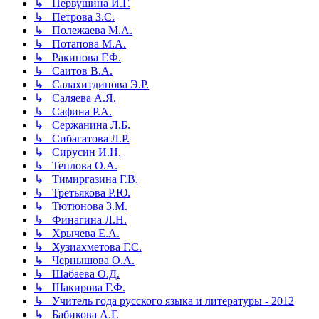
↳ Первушина И.Г.
↳ Петрова З.С.
↳ Полежаева М.А.
↳ Потапова М.А.
↳ Ракипова Г.Ф.
↳ Саитов В.А.
↳ Салахитдинова Э.Р.
↳ Саляева А.Я.
↳ Сафина Р.А.
↳ Сержанина Л.Б.
↳ Сибагатова Л.Р.
↳ Сирусин И.Н.
↳ Теплова О.А.
↳ Тимиргазина Г.В.
↳ Третьякова Р.Ю.
↳ Тютюнова З.М.
↳ Финагина Л.Н.
↳ Хрычева Е.А.
↳ Хузиахметова Г.С.
↳ Чернышова О.А.
↳ Шабаева О.Д.
↳ Шакирова Г.Ф.
↳ Учитель года русского языка и литературы - 2012
↳ Бабикова А.Г.