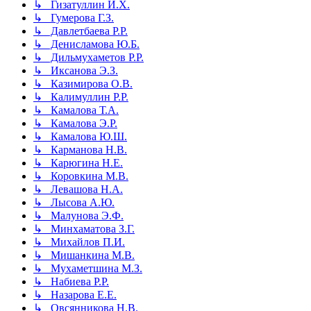
↳ Гизатуллин И.Х.
↳ Гумерова Г.З.
↳ Давлетбаева Р.Р.
↳ Денисламова Ю.Б.
↳ Дильмухаметов Р.Р.
↳ Иксанова Э.З.
↳ Казимирова О.В.
↳ Калимуллин Р.Р.
↳ Камалова Т.А.
↳ Камалова Э.Р.
↳ Камалова Ю.Ш.
↳ Карманова Н.В.
↳ Карюгина Н.Е.
↳ Коровкина М.В.
↳ Левашова Н.А.
↳ Лысова А.Ю.
↳ Малунова Э.Ф.
↳ Минхаматова З.Г.
↳ Михайлов П.И.
↳ Мишанкина М.В.
↳ Мухаметшина М.З.
↳ Набиева Р.Р.
↳ Назарова Е.Е.
↳ Овсянникова Н.В.