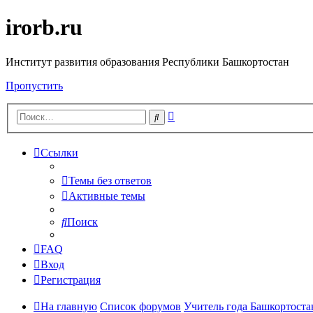
irorb.ru
Институт развития образования Республики Башкортостан
Пропустить
Расширенный
Поиск
поиск
Ссылки
Темы без ответов
Активные темы
Поиск
FAQ
Вход
Регистрация
На главную
Список форумов
Учитель года Башкортостан