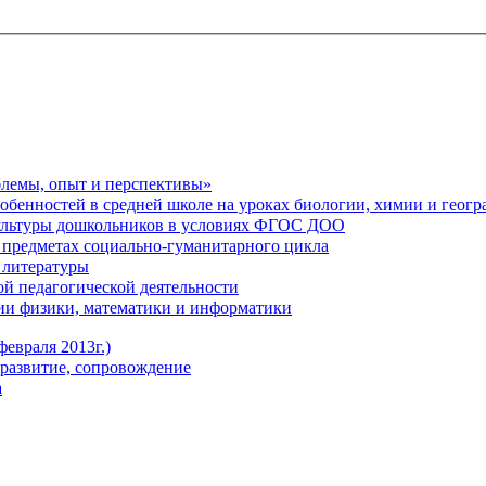
блемы, опыт и перспективы»
обенностей в средней школе на уроках биологии, химии и геог
ультуры дошкольников в условиях ФГОС ДОО
предметах социально-гуманитарного цикла
 литературы
й педагогической деятельности
ии физики, математики и информатики
евраля 2013г.)
развитие, сопровождение
а