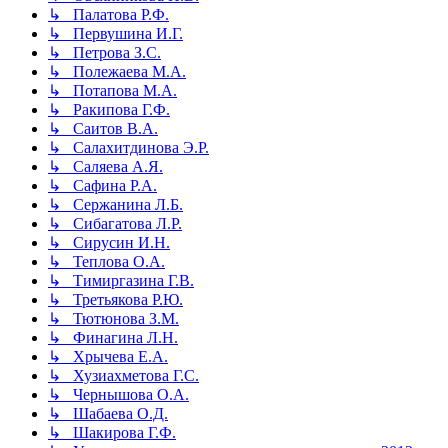
↳ Палатова Р.Ф.
↳ Первушина И.Г.
↳ Петрова З.С.
↳ Полежаева М.А.
↳ Потапова М.А.
↳ Ракипова Г.Ф.
↳ Саитов В.А.
↳ Салахитдинова Э.Р.
↳ Саляева А.Я.
↳ Сафина Р.А.
↳ Сержанина Л.Б.
↳ Сибагатова Л.Р.
↳ Сирусин И.Н.
↳ Теплова О.А.
↳ Тимиргазина Г.В.
↳ Третьякова Р.Ю.
↳ Тютюнова З.М.
↳ Финагина Л.Н.
↳ Хрычева Е.А.
↳ Хузиахметова Г.С.
↳ Чернышова О.А.
↳ Шабаева О.Д.
↳ Шакирова Г.Ф.