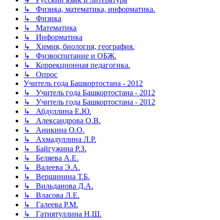
↳ Физика, математика, информатика.
↳ Физика
↳ Математика
↳ Информатика
↳ Химия, биология, география.
↳ Физвоспитание и ОБЖ.
↳ Коррекционная педагогика.
↳ Опрос
Учитель года Башкортостана - 2012
↳ Учитель года Башкортостана - 2012
↳ Учитель года Башкортостана - 2012
↳ Абдуллина Е.Ю.
↳ Александрова О.В.
↳ Аникина О.О.
↳ Ахмадуллина Л.Р.
↳ Байгужина Р.З.
↳ Беляева А.Е.
↳ Валеева Э.А.
↳ Вершинина Т.Б.
↳ Вильданова Д.А.
↳ Власова Л.Е.
↳ Галеева Р.М.
↳ Гатиятуллина Н.Ш.