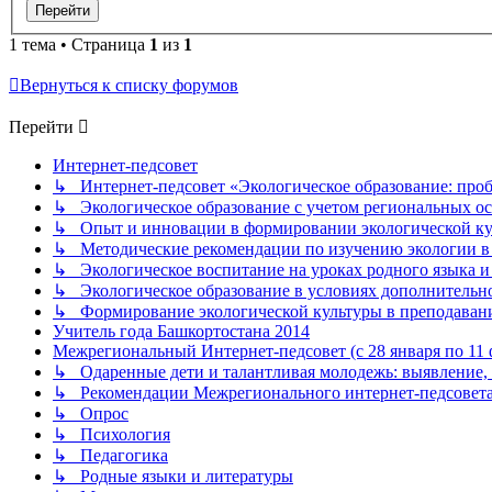
1 тема • Страница
1
из
1
Вернуться к списку форумов
Перейти
Интернет-педсовет
↳ Интернет-педсовет «Экологическое образование: про
↳ Экологическое образование с учетом региональных ос
↳ Опыт и инновации в формировании экологической к
↳ Методические рекомендации по изучению экологии в 
↳ Экологическое воспитание на уроках родного языка и
↳ Экологическое образование в условиях дополнительно
↳ Формирование экологической культуры в преподаван
Учитель года Башкортостана 2014
Межрегиональный Интернет-педсовет (с 28 января по 11 ф
↳ Одаренные дети и талантливая молодежь: выявление, 
↳ Рекомендации Межрегионального интернет-педсовет
↳ Опрос
↳ Психология
↳ Педагогика
↳ Родные языки и литературы