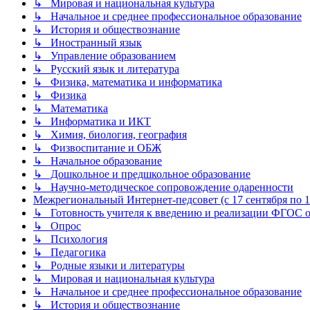
↳ Мировая и национальная культура
↳ Начальное и среднее профессиональное образование
↳ История и обществознание
↳ Иностранный язык
↳ Управление образованием
↳ Русский язык и литература
↳ Физика, математика и информатика
↳ Физика
↳ Математика
↳ Информатика и ИКТ
↳ Химия, биология, география
↳ Физвоспитание и ОБЖ
↳ Начальное образование
↳ Дошкольное и предшкольное образование
↳ Научно-методическое сопровождение одаренности
Межрегиональный Интернет-педсовет (с 17 сентября по 1 
↳ Готовность учителя к введению и реализации ФГОС о
↳ Опрос
↳ Психология
↳ Педагогика
↳ Родные языки и литературы
↳ Мировая и национальная культура
↳ Начальное и среднее профессиональное образование
↳ История и обществознание