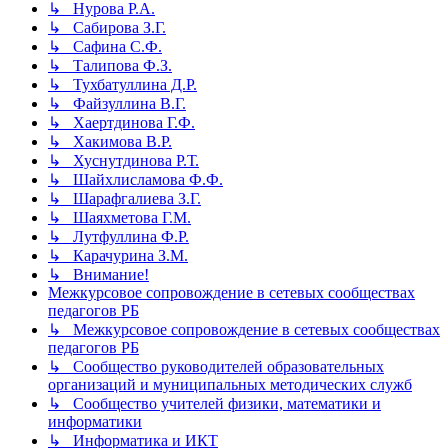
↳ Нурова Р.А.
↳ Сабирова З.Г.
↳ Сафина С.Ф.
↳ Талипова Ф.З.
↳ Тухбатуллина Д.Р.
↳ Файзуллина В.Г.
↳ Хаертдинова Г.Ф.
↳ Хакимова В.Р.
↳ Хуснутдинова Р.Т.
↳ Шайхлисламова Ф.Ф.
↳ Шарафгалиева З.Г.
↳ Шаяхметова Г.М.
↳ Лутфуллина Ф.Р.
↳ Карачурина З.М.
↳ Внимание!
Межкурсовое сопровождение в сетевых сообществах
педагогов РБ
↳ Межкурсовое сопровождение в сетевых сообществах
педагогов РБ
↳ Сообщество руководителей образовательных
организаций и муниципальных методических служб
↳ Сообщество учителей физики, математики и
информатики
↳ Информатика и ИКТ