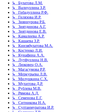
↳ Булатова Л.М.
↳ Валиуллина З.Р.
↳ Гибадуллина Р.Ф.
↳ Гилязова И.Р.
↳ Зияннурова Р.Б.
↳ Зиятдинова А.Г.
↳ Зиятдинова Е.В.
↳ Камалиева А.Р.
↳ Кашаева З.Р.
↳ Кинзябулатова М.А.
↳ Костенко Л.И.
↳ Кунафина А.А.
↳ Лутфуллина Н.В.
↳ Люковец О.А.
↳ Магасумова Р.Р.
↳ Меркурьева Л.В.
↳ Милушкина С.Х.
↳ Мухитова Д.Р.
↳ Рублева М.В.
↳ Рямова А.Д.
↳ Семенова Е.Г.
↳ Ситникова Н.А.
↳ Султанмуратова И.Р.