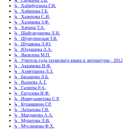
↳ Сычкина Т.В.
↳ Хабибуллина Г.И.
↳ Хабирова Г.Б.
↳ Хазипова С.И.
↳ Халикова З.Ф.
↳ Хачина Т.А.
↳ Шайгарданова Л.Н.
↳ Шумулинская Т.В.
↳ Шушкова Л.Ю.
↳ Юлдашева Л.А.
↳ Яковлева М.П.
↳ Учитель года татарского языка и литературы - 2012
↳ Акрамова И.Ф.
↳ Ахметшина Л.З.
↳ Басырова Л.Б.
↳ Валиева А.Т.
↳ Галиева Р.А.
↳ Ергизова И.Ф.
↳ Ишмухаметова С.Р.
↳ Курамшина Г.Р.
↳ Латыпова Г.В.
↳ Марданова А.А.
↳ Муратова Л.В.
↳ Муслимова Ф.Х.