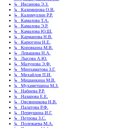
↳ Иксанова Э.З.
↳ Казимирова О.В.
↳ Калимуллин Р.Р.
↳ Камалова Т.А.
↳ Камалова Э.Р.
↳ Камалова Ю.Ш.
↳ Карманова Н.В.
↳ Карюгина Н.Е.
↳ Коровкина М.В.
↳ Левашова Н.А.
↳ Лысова А.Ю.
↳ Малунова Э.Ф.
↳ Минхаматова З.Г.
↳ Михайлов П.И.
↳ Мишанкина М.В.
↳ Мухаметшина М.З.
↳ Набиева Р.Р.
↳ Назарова Е.Е.
↳ Овсянникова Н.В.
↳ Палатова Р.Ф.
↳ Первушина И.Г.
↳ Петрова З.С.
↳ Полежаева М.А.