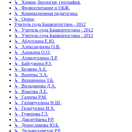
↳ Химия, биология, география.
↳ Физвоспитание и ОБЖ.
↳ Коррекционная педагогика.
↳ Опрос
Учитель года Башкортостана - 2012
↳ Учитель года Башкортостана - 2012
↳ Учитель года Башкортостана - 2012
↳ Абдуллина Е.Ю.
↳ Александрова О.В.
↳ Аникина О.О.
↳ Ахмадуллина Л.Р.
↳ Байгужина Р.З.
↳ Беляева А.Е.
↳ Валеева Э.А.
↳ Вершинина Т.Б.
↳ Вильданова Д.А.
↳ Власова Л.Е.
↳ Галеева Р.М.
↳ Гатиятуллина Н.Ш.
↳ Гизатуллин И.Х.
↳ Гумерова Г.З.
↳ Давлетбаева Р.Р.
↳ Денисламова Ю.Б.
↳ Дильмухаметов Р.Р.