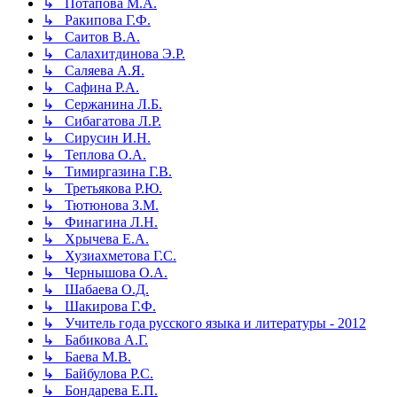
↳ Потапова М.А.
↳ Ракипова Г.Ф.
↳ Саитов В.А.
↳ Салахитдинова Э.Р.
↳ Саляева А.Я.
↳ Сафина Р.А.
↳ Сержанина Л.Б.
↳ Сибагатова Л.Р.
↳ Сирусин И.Н.
↳ Теплова О.А.
↳ Тимиргазина Г.В.
↳ Третьякова Р.Ю.
↳ Тютюнова З.М.
↳ Финагина Л.Н.
↳ Хрычева Е.А.
↳ Хузиахметова Г.С.
↳ Чернышова О.А.
↳ Шабаева О.Д.
↳ Шакирова Г.Ф.
↳ Учитель года русского языка и литературы - 2012
↳ Бабикова А.Г.
↳ Баева М.В.
↳ Байбулова Р.С.
↳ Бондарева Е.П.