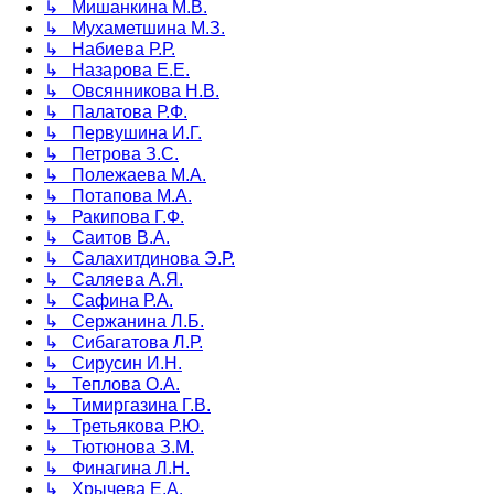
↳ Мишанкина М.В.
↳ Мухаметшина М.З.
↳ Набиева Р.Р.
↳ Назарова Е.Е.
↳ Овсянникова Н.В.
↳ Палатова Р.Ф.
↳ Первушина И.Г.
↳ Петрова З.С.
↳ Полежаева М.А.
↳ Потапова М.А.
↳ Ракипова Г.Ф.
↳ Саитов В.А.
↳ Салахитдинова Э.Р.
↳ Саляева А.Я.
↳ Сафина Р.А.
↳ Сержанина Л.Б.
↳ Сибагатова Л.Р.
↳ Сирусин И.Н.
↳ Теплова О.А.
↳ Тимиргазина Г.В.
↳ Третьякова Р.Ю.
↳ Тютюнова З.М.
↳ Финагина Л.Н.
↳ Хрычева Е.А.