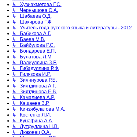
↳ Хузиахметова Г.С.
↳ Чернышова О.А.
↳ Шабаева О.Д.
↳ Шакирова Г.Ф.
↳ Учитель года русского языка и литературы - 2012
↳ Бабикова А.Г.
↳ Баева М.В.
↳ Байбулова Р.С.
↳ Бондарева Е.П.
↳ Булатова Л.М.
↳ Валиуллина З.Р.
↳ Гибадуллина Р.Ф.
↳ Гилязова И.Р.
↳ Зияннурова Р.Б.
↳ Зиятдинова А.Г.
↳ Зиятдинова Е.В.
↳ Камалиева А.Р.
↳ Кашаева З.Р.
↳ Кинзябулатова М.А.
↳ Костенко Л.И.
↳ Кунафина А.А.
↳ Лутфуллина Н.В.
↳ Люковец О.А.