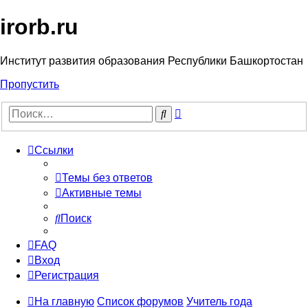
irorb.ru
Институт развития образования Республики Башкортостан
Пропустить
Расширенный
Поиск
поиск
Ссылки
Темы без ответов
Активные темы
Поиск
FAQ
Вход
Регистрация
На главную
Список форумов
Учитель года