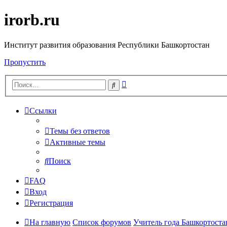
irorb.ru
Институт развития образования Республики Башкортостан
Пропустить
Расширенный
Поиск
поиск
Ссылки
Темы без ответов
Активные темы
Поиск
FAQ
Вход
Регистрация
На главную
Список форумов
Учитель года Башкортостан