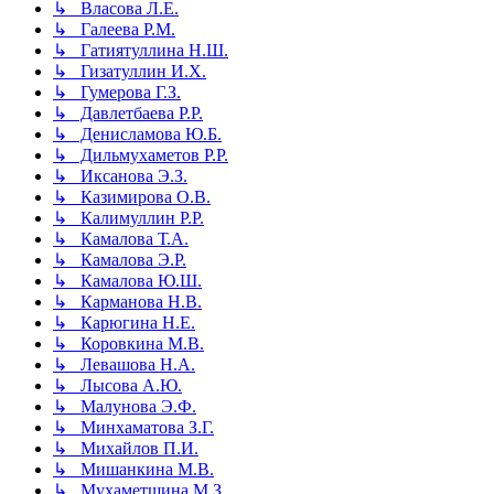
↳ Власова Л.Е.
↳ Галеева Р.М.
↳ Гатиятуллина Н.Ш.
↳ Гизатуллин И.Х.
↳ Гумерова Г.З.
↳ Давлетбаева Р.Р.
↳ Денисламова Ю.Б.
↳ Дильмухаметов Р.Р.
↳ Иксанова Э.З.
↳ Казимирова О.В.
↳ Калимуллин Р.Р.
↳ Камалова Т.А.
↳ Камалова Э.Р.
↳ Камалова Ю.Ш.
↳ Карманова Н.В.
↳ Карюгина Н.Е.
↳ Коровкина М.В.
↳ Левашова Н.А.
↳ Лысова А.Ю.
↳ Малунова Э.Ф.
↳ Минхаматова З.Г.
↳ Михайлов П.И.
↳ Мишанкина М.В.
↳ Мухаметшина М.З.