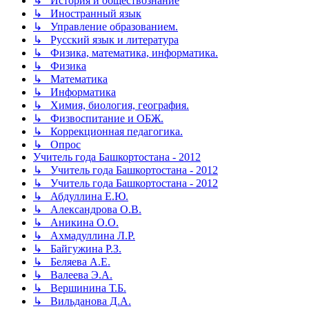
↳ История и обществознание
↳ Иностранный язык
↳ Управление образованием.
↳ Русский язык и литература
↳ Физика, математика, информатика.
↳ Физика
↳ Математика
↳ Информатика
↳ Химия, биология, география.
↳ Физвоспитание и ОБЖ.
↳ Коррекционная педагогика.
↳ Опрос
Учитель года Башкортостана - 2012
↳ Учитель года Башкортостана - 2012
↳ Учитель года Башкортостана - 2012
↳ Абдуллина Е.Ю.
↳ Александрова О.В.
↳ Аникина О.О.
↳ Ахмадуллина Л.Р.
↳ Байгужина Р.З.
↳ Беляева А.Е.
↳ Валеева Э.А.
↳ Вершинина Т.Б.
↳ Вильданова Д.А.