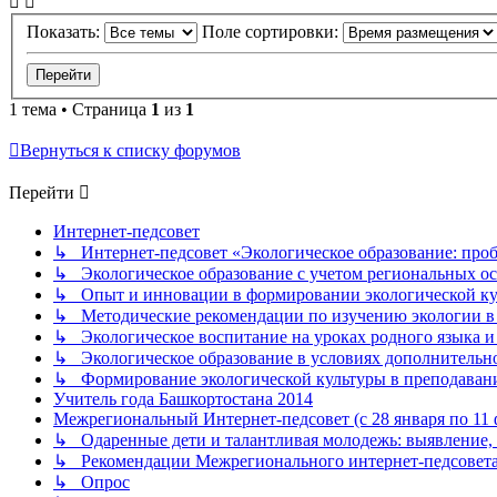
Показать:
Поле сортировки:
1 тема • Страница
1
из
1
Вернуться к списку форумов
Перейти
Интернет-педсовет
↳ Интернет-педсовет «Экологическое образование: про
↳ Экологическое образование с учетом региональных ос
↳ Опыт и инновации в формировании экологической к
↳ Методические рекомендации по изучению экологии в 
↳ Экологическое воспитание на уроках родного языка и
↳ Экологическое образование в условиях дополнительно
↳ Формирование экологической культуры в преподаван
Учитель года Башкортостана 2014
Межрегиональный Интернет-педсовет (с 28 января по 11 ф
↳ Одаренные дети и талантливая молодежь: выявление, 
↳ Рекомендации Межрегионального интернет-педсовет
↳ Опрос