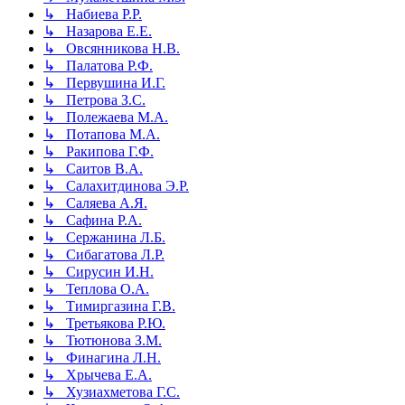
↳ Набиева Р.Р.
↳ Назарова Е.Е.
↳ Овсянникова Н.В.
↳ Палатова Р.Ф.
↳ Первушина И.Г.
↳ Петрова З.С.
↳ Полежаева М.А.
↳ Потапова М.А.
↳ Ракипова Г.Ф.
↳ Саитов В.А.
↳ Салахитдинова Э.Р.
↳ Саляева А.Я.
↳ Сафина Р.А.
↳ Сержанина Л.Б.
↳ Сибагатова Л.Р.
↳ Сирусин И.Н.
↳ Теплова О.А.
↳ Тимиргазина Г.В.
↳ Третьякова Р.Ю.
↳ Тютюнова З.М.
↳ Финагина Л.Н.
↳ Хрычева Е.А.
↳ Хузиахметова Г.С.