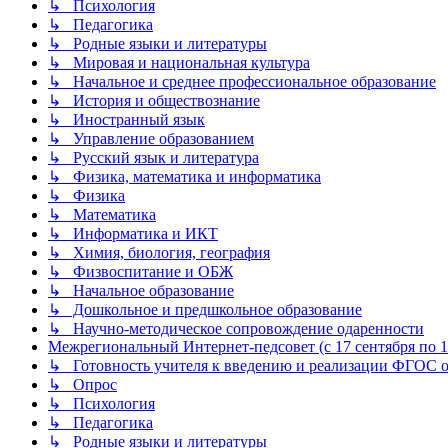
↳ Психология
↳ Педагогика
↳ Родные языки и литературы
↳ Мировая и национальная культура
↳ Начальное и среднее профессиональное образование
↳ История и обществознание
↳ Иностранный язык
↳ Управление образованием
↳ Русский язык и литература
↳ Физика, математика и информатика
↳ Физика
↳ Математика
↳ Информатика и ИКТ
↳ Химия, биология, география
↳ Физвоспитание и ОБЖ
↳ Начальное образование
↳ Дошкольное и предшкольное образование
↳ Научно-методическое сопровождение одаренности
Межрегиональный Интернет-педсовет (с 17 сентября по 1 
↳ Готовность учителя к введению и реализации ФГОС о
↳ Опрос
↳ Психология
↳ Педагогика
↳ Родные языки и литературы