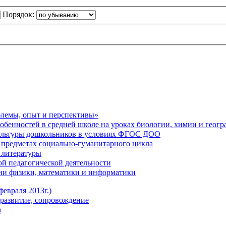
Порядок:
блемы, опыт и перспективы»
обенностей в средней школе на уроках биологии, химии и геог
ультуры дошкольников в условиях ФГОС ДОО
предметах социально-гуманитарного цикла
 литературы
й педагогической деятельности
ии физики, математики и информатики
евраля 2013г.)
развитие, сопровождение
а