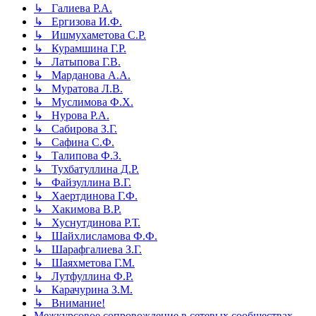
↳ Галиева Р.А.
↳ Ергизова И.Ф.
↳ Ишмухаметова С.Р.
↳ Курамшина Г.Р.
↳ Латыпова Г.В.
↳ Марданова А.А.
↳ Муратова Л.В.
↳ Муслимова Ф.Х.
↳ Нурова Р.А.
↳ Сабирова З.Г.
↳ Сафина С.Ф.
↳ Талипова Ф.З.
↳ Тухбатуллина Д.Р.
↳ Файзуллина В.Г.
↳ Хаертдинова Г.Ф.
↳ Хакимова В.Р.
↳ Хуснутдинова Р.Т.
↳ Шайхлисламова Ф.Ф.
↳ Шарафгалиева З.Г.
↳ Шаяхметова Г.М.
↳ Лутфуллина Ф.Р.
↳ Карачурина З.М.
↳ Внимание!
Межкурсовое сопровождение в сетевых сообществах