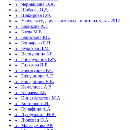
↳ Чернышова О.А.
↳ Шабаева О.Д.
↳ Шакирова Г.Ф.
↳ Учитель года русского языка и литературы - 2012
↳ Бабикова А.Г.
↳ Баева М.В.
↳ Байбулова Р.С.
↳ Бондарева Е.П.
↳ Булатова Л.М.
↳ Валиуллина З.Р.
↳ Гибадуллина Р.Ф.
↳ Гилязова И.Р.
↳ Зияннурова Р.Б.
↳ Зиятдинова А.Г.
↳ Зиятдинова Е.В.
↳ Камалиева А.Р.
↳ Кашаева З.Р.
↳ Кинзябулатова М.А.
↳ Костенко Л.И.
↳ Кунафина А.А.
↳ Лутфуллина Н.В.
↳ Люковец О.А.
↳ Магасумова Р.Р.