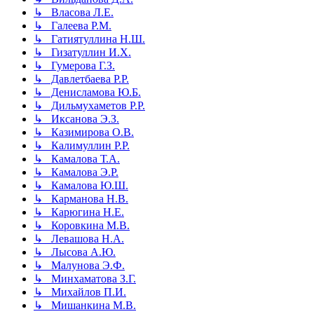
↳ Власова Л.Е.
↳ Галеева Р.М.
↳ Гатиятуллина Н.Ш.
↳ Гизатуллин И.Х.
↳ Гумерова Г.З.
↳ Давлетбаева Р.Р.
↳ Денисламова Ю.Б.
↳ Дильмухаметов Р.Р.
↳ Иксанова Э.З.
↳ Казимирова О.В.
↳ Калимуллин Р.Р.
↳ Камалова Т.А.
↳ Камалова Э.Р.
↳ Камалова Ю.Ш.
↳ Карманова Н.В.
↳ Карюгина Н.Е.
↳ Коровкина М.В.
↳ Левашова Н.А.
↳ Лысова А.Ю.
↳ Малунова Э.Ф.
↳ Минхаматова З.Г.
↳ Михайлов П.И.
↳ Мишанкина М.В.