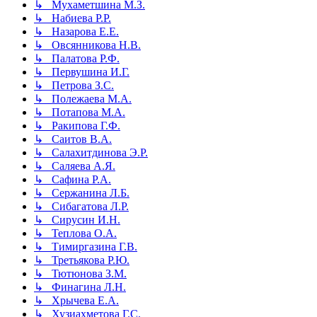
↳ Мухаметшина М.З.
↳ Набиева Р.Р.
↳ Назарова Е.Е.
↳ Овсянникова Н.В.
↳ Палатова Р.Ф.
↳ Первушина И.Г.
↳ Петрова З.С.
↳ Полежаева М.А.
↳ Потапова М.А.
↳ Ракипова Г.Ф.
↳ Саитов В.А.
↳ Салахитдинова Э.Р.
↳ Саляева А.Я.
↳ Сафина Р.А.
↳ Сержанина Л.Б.
↳ Сибагатова Л.Р.
↳ Сирусин И.Н.
↳ Теплова О.А.
↳ Тимиргазина Г.В.
↳ Третьякова Р.Ю.
↳ Тютюнова З.М.
↳ Финагина Л.Н.
↳ Хрычева Е.А.
↳ Хузиахметова Г.С.