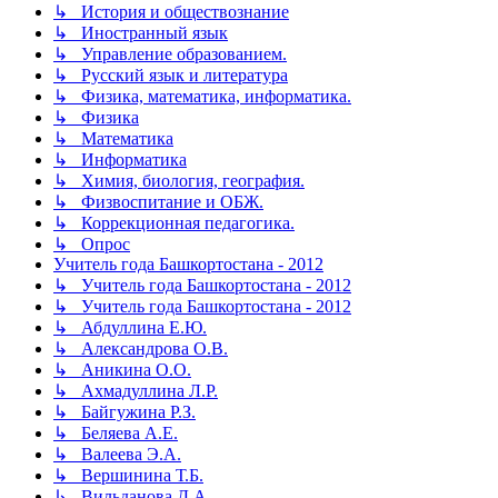
↳ История и обществознание
↳ Иностранный язык
↳ Управление образованием.
↳ Русский язык и литература
↳ Физика, математика, информатика.
↳ Физика
↳ Математика
↳ Информатика
↳ Химия, биология, география.
↳ Физвоспитание и ОБЖ.
↳ Коррекционная педагогика.
↳ Опрос
Учитель года Башкортостана - 2012
↳ Учитель года Башкортостана - 2012
↳ Учитель года Башкортостана - 2012
↳ Абдуллина Е.Ю.
↳ Александрова О.В.
↳ Аникина О.О.
↳ Ахмадуллина Л.Р.
↳ Байгужина Р.З.
↳ Беляева А.Е.
↳ Валеева Э.А.
↳ Вершинина Т.Б.
↳ Вильданова Д.А.