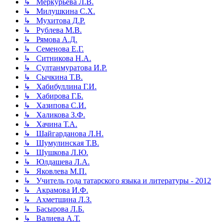
↳ Меркурьева Л.В.
↳ Милушкина С.Х.
↳ Мухитова Д.Р.
↳ Рублева М.В.
↳ Рямова А.Д.
↳ Семенова Е.Г.
↳ Ситникова Н.А.
↳ Султанмуратова И.Р.
↳ Сычкина Т.В.
↳ Хабибуллина Г.И.
↳ Хабирова Г.Б.
↳ Хазипова С.И.
↳ Халикова З.Ф.
↳ Хачина Т.А.
↳ Шайгарданова Л.Н.
↳ Шумулинская Т.В.
↳ Шушкова Л.Ю.
↳ Юлдашева Л.А.
↳ Яковлева М.П.
↳ Учитель года татарского языка и литературы - 2012
↳ Акрамова И.Ф.
↳ Ахметшина Л.З.
↳ Басырова Л.Б.
↳ Валиева А.Т.