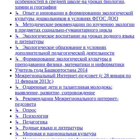
особенностей в средней школе на уроках биологии,
химии и географии
↳ Опыт и инновации в формировании экологической
культуры дошкольников в условиях ФГОС ДОО
↳ Методические рекомендации по изучению экологии
в предметах социально-гуманитарного цикла
↳ Экологическое воспитание на уроках родного языка
и литературы
↳ Экологическое образование в условиях
дополнительной педагогической деятельности
↳ Формирование экологической культуры в
преподавании физики, математики и информатики
Учитель года Башкортостана 2014
Межрегиональный Интернет-педсовет (с 28 января по
11 февраля 2013г.)
↳ Одаренные дети и талантливая молодежь:
выявление, развитие, сопровождение
↳ Рекомендации Межрегионального интернет-
педсовета
↳ Опрос
↳ Психология
↳ Педагогика
↳ Родные языки и литературы
↳ Мировая и национальная культура