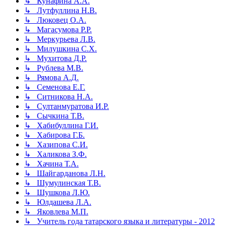
↳ Кунафина А.А.
↳ Лутфуллина Н.В.
↳ Люковец О.А.
↳ Магасумова Р.Р.
↳ Меркурьева Л.В.
↳ Милушкина С.Х.
↳ Мухитова Д.Р.
↳ Рублева М.В.
↳ Рямова А.Д.
↳ Семенова Е.Г.
↳ Ситникова Н.А.
↳ Султанмуратова И.Р.
↳ Сычкина Т.В.
↳ Хабибуллина Г.И.
↳ Хабирова Г.Б.
↳ Хазипова С.И.
↳ Халикова З.Ф.
↳ Хачина Т.А.
↳ Шайгарданова Л.Н.
↳ Шумулинская Т.В.
↳ Шушкова Л.Ю.
↳ Юлдашева Л.А.
↳ Яковлева М.П.
↳ Учитель года татарского языка и литературы - 2012