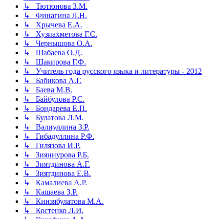
↳ Тютюнова З.М.
↳ Финагина Л.Н.
↳ Хрычева Е.А.
↳ Хузиахметова Г.С.
↳ Чернышова О.А.
↳ Шабаева О.Д.
↳ Шакирова Г.Ф.
↳ Учитель года русского языка и литературы - 2012
↳ Бабикова А.Г.
↳ Баева М.В.
↳ Байбулова Р.С.
↳ Бондарева Е.П.
↳ Булатова Л.М.
↳ Валиуллина З.Р.
↳ Гибадуллина Р.Ф.
↳ Гилязова И.Р.
↳ Зияннурова Р.Б.
↳ Зиятдинова А.Г.
↳ Зиятдинова Е.В.
↳ Камалиева А.Р.
↳ Кашаева З.Р.
↳ Кинзябулатова М.А.
↳ Костенко Л.И.