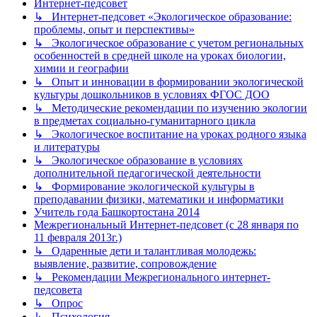
Интернет-педсовет
↳ Интернет-педсовет «Экологическое образование:
проблемы, опыт и перспективы»
↳ Экологическое образование с учетом региональных
особенностей в средней школе на уроках биологии,
химии и географии
↳ Опыт и инновации в формировании экологической
культуры дошкольников в условиях ФГОС ДОО
↳ Методические рекомендации по изучению экологии
в предметах социально-гуманитарного цикла
↳ Экологическое воспитание на уроках родного языка
и литературы
↳ Экологическое образование в условиях
дополнительной педагогической деятельности
↳ Формирование экологической культуры в
преподавании физики, математики и информатики
Учитель года Башкортостана 2014
Межрегиональный Интернет-педсовет (с 28 января по
11 февраля 2013г.)
↳ Одаренные дети и талантливая молодежь:
выявление, развитие, сопровождение
↳ Рекомендации Межрегионального интернет-
педсовета
↳ Опрос
↳ Психология