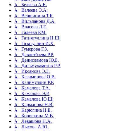
↳ Беляева А.Е.
↳ Валеева Э.А.
↳ Вершинина Т.Б.
↳ Вильданова Д.А.
↳ Власова Л.Е.
↳ Галеева Р.М.
↳ Гатиятуллина Н.Ш.
↳ Гизатуллин И.Х.
↳ Гумерова Г.З.
↳ Давлетбаева Р.Р.
↳ Денисламова Ю.Б.
↳ Дильмухаметов Р.Р.
↳ Иксанова Э.З.
↳ Казимирова О.В.
↳ Калимуллин Р.Р.
↳ Камалова Т.А.
↳ Камалова Э.Р.
↳ Камалова Ю.Ш.
↳ Карманова Н.В.
↳ Карюгина Н.Е.
↳ Коровкина М.В.
↳ Левашова Н.А.
↳ Лысова А.Ю.