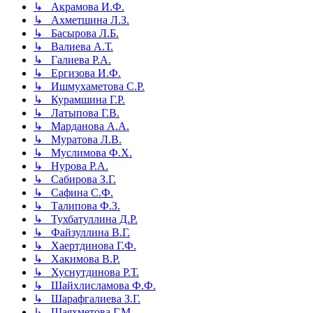
↳ Акрамова И.Ф.
↳ Ахметшина Л.З.
↳ Басырова Л.Б.
↳ Валиева А.Т.
↳ Галиева Р.А.
↳ Ергизова И.Ф.
↳ Ишмухаметова С.Р.
↳ Курамшина Г.Р.
↳ Латыпова Г.В.
↳ Марданова А.А.
↳ Муратова Л.В.
↳ Муслимова Ф.Х.
↳ Нурова Р.А.
↳ Сабирова З.Г.
↳ Сафина С.Ф.
↳ Талипова Ф.З.
↳ Тухбатуллина Д.Р.
↳ Файзуллина В.Г.
↳ Хаертдинова Г.Ф.
↳ Хакимова В.Р.
↳ Хуснутдинова Р.Т.
↳ Шайхлисламова Ф.Ф.
↳ Шарафгалиева З.Г.
↳ Шаяхметова Г.М.