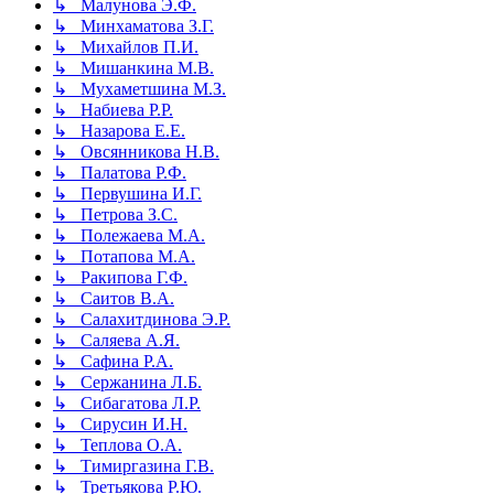
↳ Малунова Э.Ф.
↳ Минхаматова З.Г.
↳ Михайлов П.И.
↳ Мишанкина М.В.
↳ Мухаметшина М.З.
↳ Набиева Р.Р.
↳ Назарова Е.Е.
↳ Овсянникова Н.В.
↳ Палатова Р.Ф.
↳ Первушина И.Г.
↳ Петрова З.С.
↳ Полежаева М.А.
↳ Потапова М.А.
↳ Ракипова Г.Ф.
↳ Саитов В.А.
↳ Салахитдинова Э.Р.
↳ Саляева А.Я.
↳ Сафина Р.А.
↳ Сержанина Л.Б.
↳ Сибагатова Л.Р.
↳ Сирусин И.Н.
↳ Теплова О.А.
↳ Тимиргазина Г.В.
↳ Третьякова Р.Ю.