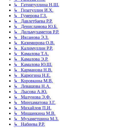
↳ Гатиятуллина Н.Ш.
↳ Гизатуллин И.Х.
↳ Гумерова Г.З.
↳ Давлетбаева Р.Р.
↳ Денисламова Ю.Б.
↳ Дильмухаметов Р.Р.
↳ Иксанова Э.З.
↳ Казимирова О.В.
↳ Калимуллин Р.Р.
↳ Камалова Т.А.
↳ Камалова Э.Р.
↳ Камалова Ю.Ш.
↳ Карманова Н.В.
↳ Карюгина Н.Е.
↳ Коровкина М.В.
↳ Левашова Н.А.
↳ Лысова А.Ю.
↳ Малунова Э.Ф.
↳ Минхаматова З.Г.
↳ Михайлов П.И.
↳ Мишанкина М.В.
↳ Мухаметшина М.З.
↳ Набиева Р.Р.