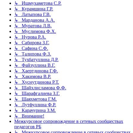
↳ Ишмухаметова С.Р.
↳ Курамшина Г.Р.
↳ Латыпова Г.В.
↳ Марданова А.А.
↳ Муратова Л.В.
↳ Муслимова Ф.Х.
↳ Нурова Р.А.
↳ Сабирова З.Г.
↳ Сафина С.Ф.
↳ Талипова Ф.З.
↳ Тухбатуллина Д.Р.
↳ Файзуллина В.Г.
↳ Хаертдинова Г.Ф.
↳ Хакимова В.Р.
↳ Хуснутдинова Р.Т.
↳ Шайхлисламова Ф.Ф.
↳ Шарафгалиева З.Г.
↳ Шаяхметова Г.М.
↳ Лутфуллина Ф.Р.
↳ Карачурина З.М.
↳ Внимание!
Межкурсовое сопровождение в сетевых сообществах
педагогов РБ
↳ Межкурсовое сопровождение в сетевых сообществах