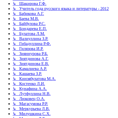
↳ Шакирова Г.Ф.
↳ Учитель года русского языка и литературы - 2012
↳ Бабикова А.Г.
↳ Баева М.В.
↳ Байбулова Р.С.
↳ Бондарева Е.П.
↳ Булатова Л.М.
↳ Валиуллина З.Р.
↳ Гибадуллина Р.Ф.
↳ Гилязова И.Р.
↳ Зияннурова Р.Б.
↳ Зиятдинова А.Г.
↳ Зиятдинова Е.В.
↳ Камалиева А.Р.
↳ Кашаева З.Р.
↳ Кинзябулатова М.А.
↳ Костенко Л.И.
↳ Кунафина А.А.
↳ Лутфуллина Н.В.
↳ Люковец О.А.
↳ Магасумова Р.Р.
↳ Меркурьева Л.В.
↳ Милушкина С.Х.