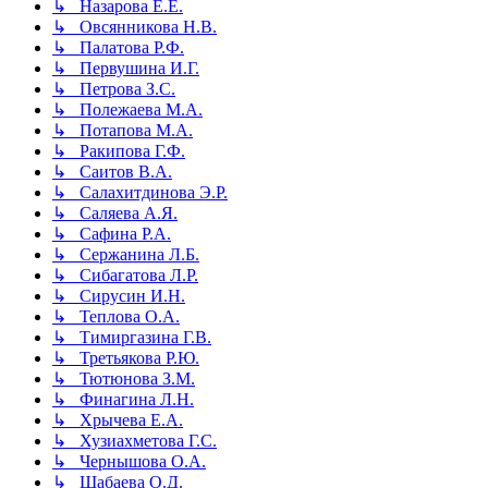
↳ Назарова Е.Е.
↳ Овсянникова Н.В.
↳ Палатова Р.Ф.
↳ Первушина И.Г.
↳ Петрова З.С.
↳ Полежаева М.А.
↳ Потапова М.А.
↳ Ракипова Г.Ф.
↳ Саитов В.А.
↳ Салахитдинова Э.Р.
↳ Саляева А.Я.
↳ Сафина Р.А.
↳ Сержанина Л.Б.
↳ Сибагатова Л.Р.
↳ Сирусин И.Н.
↳ Теплова О.А.
↳ Тимиргазина Г.В.
↳ Третьякова Р.Ю.
↳ Тютюнова З.М.
↳ Финагина Л.Н.
↳ Хрычева Е.А.
↳ Хузиахметова Г.С.
↳ Чернышова О.А.
↳ Шабаева О.Д.