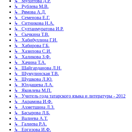
↳ Мухитова Д.Р.
↳ Рублева М.В.
↳ Рямова А.Д.
↳ Семенова Е.Г.
↳ Ситникова Н.А.
↳ Султанмуратова И.Р.
↳ Сычкина Т.В.
↳ Хабибуллина Г.И.
↳ Хабирова Г.Б.
↳ Хазипова С.И.
↳ Халикова З.Ф.
↳ Хачина Т.А.
↳ Шайгарданова Л.Н.
↳ Шумулинская Т.В.
↳ Шушкова Л.Ю.
↳ Юлдашева Л.А.
↳ Яковлева М.П.
↳ Учитель года татарского языка и литературы - 2012
↳ Акрамова И.Ф.
↳ Ахметшина Л.З.
↳ Басырова Л.Б.
↳ Валиева А.Т.
↳ Галиева Р.А.
↳ Ергизова И.Ф.