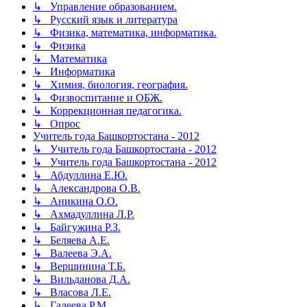
↳ Управление образованием.
↳ Русский язык и литература
↳ Физика, математика, информатика.
↳ Физика
↳ Математика
↳ Информатика
↳ Химия, биология, география.
↳ Физвоспитание и ОБЖ.
↳ Коррекционная педагогика.
↳ Опрос
Учитель года Башкортостана - 2012
↳ Учитель года Башкортостана - 2012
↳ Учитель года Башкортостана - 2012
↳ Абдуллина Е.Ю.
↳ Александрова О.В.
↳ Аникина О.О.
↳ Ахмадуллина Л.Р.
↳ Байгужина Р.З.
↳ Беляева А.Е.
↳ Валеева Э.А.
↳ Вершинина Т.Б.
↳ Вильданова Д.А.
↳ Власова Л.Е.
↳ Галеева Р.М.