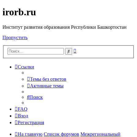
irorb.ru
Институт развития образования Республики Башкортостан
Пропустить
Расширенный
Поиск
поиск
Ссылки
Темы без ответов
Активные темы
Поиск
FAQ
Вход
Регистрация
На главную
Список форумов
Межрегиональный