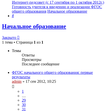
Интернет-педсовет (с 17 сентября по 1 октября 2012г.)
Готовность учителя к введению и реализации ФГОС
общего образования
Начальное образование
Поиск
Начальное образование
Закрыто
1 тема • Страница
1
из
1
Темы
Ответы
Просмотры
Последнее сообщение
ФГОС начального общего образования: первые
результаты
admin
»
17 сен 2012, 10:25
1
…
29
30
31