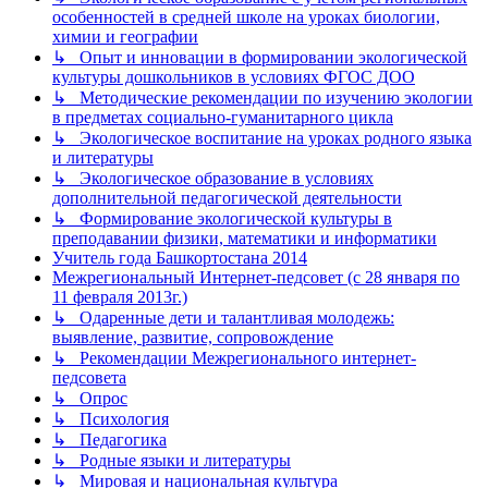
особенностей в средней школе на уроках биологии,
химии и географии
↳ Опыт и инновации в формировании экологической
культуры дошкольников в условиях ФГОС ДОО
↳ Методические рекомендации по изучению экологии
в предметах социально-гуманитарного цикла
↳ Экологическое воспитание на уроках родного языка
и литературы
↳ Экологическое образование в условиях
дополнительной педагогической деятельности
↳ Формирование экологической культуры в
преподавании физики, математики и информатики
Учитель года Башкортостана 2014
Межрегиональный Интернет-педсовет (с 28 января по
11 февраля 2013г.)
↳ Одаренные дети и талантливая молодежь:
выявление, развитие, сопровождение
↳ Рекомендации Межрегионального интернет-
педсовета
↳ Опрос
↳ Психология
↳ Педагогика
↳ Родные языки и литературы
↳ Мировая и национальная культура