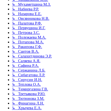
↳ Мухаметшина М.З.
↳ Набиева Р.Р.
↳ Назарова Е.Е.
↳ Овсянникова Н.В.
↳ Палатова Р.Ф.
↳ Первушина И.Г.
↳ Петрова З.С.
↳ Полежаева М.А.
↳ Потапова М.А.
↳ Ракипова Г.Ф.
↳ Саитов В.А.
↳ Салахитдинова Э.Р.
↳ Саляева А.Я.
↳ Сафина Р.А.
↳ Сержанина Л.Б.
↳ Сибагатова Л.Р.
↳ Сирусин И.Н.
↳ Теплова О.А.
↳ Тимиргазина Г.В.
↳ Третьякова Р.Ю.
↳ Тютюнова З.М.
↳ Финагина Л.Н.
↳ Хрычева Е.А.