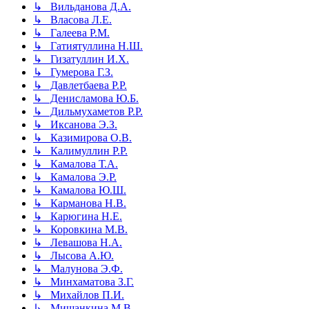
↳ Вильданова Д.А.
↳ Власова Л.Е.
↳ Галеева Р.М.
↳ Гатиятуллина Н.Ш.
↳ Гизатуллин И.Х.
↳ Гумерова Г.З.
↳ Давлетбаева Р.Р.
↳ Денисламова Ю.Б.
↳ Дильмухаметов Р.Р.
↳ Иксанова Э.З.
↳ Казимирова О.В.
↳ Калимуллин Р.Р.
↳ Камалова Т.А.
↳ Камалова Э.Р.
↳ Камалова Ю.Ш.
↳ Карманова Н.В.
↳ Карюгина Н.Е.
↳ Коровкина М.В.
↳ Левашова Н.А.
↳ Лысова А.Ю.
↳ Малунова Э.Ф.
↳ Минхаматова З.Г.
↳ Михайлов П.И.
↳ Мишанкина М.В.