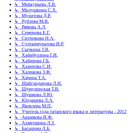
↳ Меркурьева Л.В.
↳ Милушкина С.Х.
↳ Мухитова Д.Р.
↳ Рублева М.В.
↳ Рямова А.Д.
↳ Семенова Е.Г.
↳ Ситникова Н.А.
↳ Султанмуратова И.Р.
↳ Сычкина Т.В.
↳ Хабибуллина Г.И.
↳ Хабирова Г.Б.
↳ Хазипова С.И.
↳ Халикова З.Ф.
↳ Хачина Т.А.
↳ Шайгарданова Л.Н.
↳ Шумулинская Т.В.
↳ Шушкова Л.Ю.
↳ Юлдашева Л.А.
↳ Яковлева М.П.
↳ Учитель года татарского языка и литературы - 2012
↳ Акрамова И.Ф.
↳ Ахметшина Л.З.
↳ Басырова Л.Б.