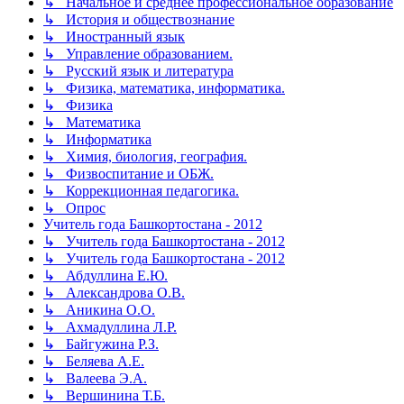
↳ Начальное и среднее профессиональное образование
↳ История и обществознание
↳ Иностранный язык
↳ Управление образованием.
↳ Русский язык и литература
↳ Физика, математика, информатика.
↳ Физика
↳ Математика
↳ Информатика
↳ Химия, биология, география.
↳ Физвоспитание и ОБЖ.
↳ Коррекционная педагогика.
↳ Опрос
Учитель года Башкортостана - 2012
↳ Учитель года Башкортостана - 2012
↳ Учитель года Башкортостана - 2012
↳ Абдуллина Е.Ю.
↳ Александрова О.В.
↳ Аникина О.О.
↳ Ахмадуллина Л.Р.
↳ Байгужина Р.З.
↳ Беляева А.Е.
↳ Валеева Э.А.
↳ Вершинина Т.Б.