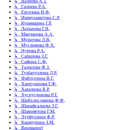
↳ Валиева А.Т.
↳ Галиева Р.А.
↳ Ергизова И.Ф.
↳ Ишмухаметова С.Р.
↳ Курамшина Г.Р.
↳ Латыпова Г.В.
↳ Марданова А.А.
↳ Муратова Л.В.
↳ Муслимова Ф.Х.
↳ Нурова Р.А.
↳ Сабирова З.Г.
↳ Сафина С.Ф.
↳ Талипова Ф.З.
↳ Тухбатуллина Д.Р.
↳ Файзуллина В.Г.
↳ Хаертдинова Г.Ф.
↳ Хакимова В.Р.
↳ Хуснутдинова Р.Т.
↳ Шайхлисламова Ф.Ф.
↳ Шарафгалиева З.Г.
↳ Шаяхметова Г.М.
↳ Лутфуллина Ф.Р.
↳ Карачурина З.М.
↳ Внимание!