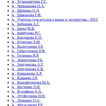
↳ Хузиахметова Г.С.
↳ Чернышова О.А.
↳ Шабаева О.Д.
↳ Шакирова Г.Ф.
↳ Учитель года русского языка и литературы - 2012
↳ Бабикова А.Г.
↳ Баева М.В.
↳ Байбулова Р.С.
↳ Бондарева Е.П.
↳ Булатова Л.М.
↳ Валиуллина З.Р.
↳ Гибадуллина Р.Ф.
↳ Гилязова И.Р.
↳ Зияннурова Р.Б.
↳ Зиятдинова А.Г.
↳ Зиятдинова Е.В.
↳ Камалиева А.Р.
↳ Кашаева З.Р.
↳ Кинзябулатова М.А.
↳ Костенко Л.И.
↳ Кунафина А.А.
↳ Лутфуллина Н.В.
↳ Люковец О.А.
↳ Магасумова Р.Р.