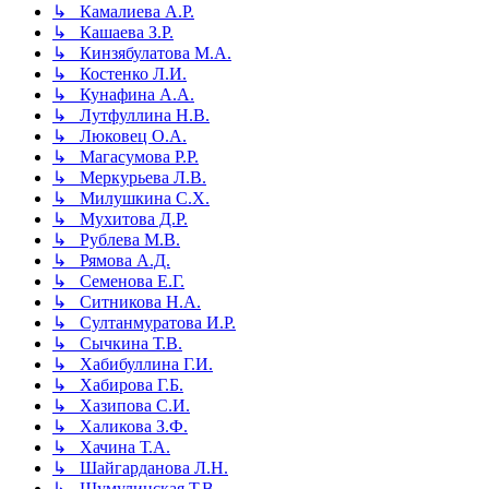
↳ Камалиева А.Р.
↳ Кашаева З.Р.
↳ Кинзябулатова М.А.
↳ Костенко Л.И.
↳ Кунафина А.А.
↳ Лутфуллина Н.В.
↳ Люковец О.А.
↳ Магасумова Р.Р.
↳ Меркурьева Л.В.
↳ Милушкина С.Х.
↳ Мухитова Д.Р.
↳ Рублева М.В.
↳ Рямова А.Д.
↳ Семенова Е.Г.
↳ Ситникова Н.А.
↳ Султанмуратова И.Р.
↳ Сычкина Т.В.
↳ Хабибуллина Г.И.
↳ Хабирова Г.Б.
↳ Хазипова С.И.
↳ Халикова З.Ф.
↳ Хачина Т.А.
↳ Шайгарданова Л.Н.
↳ Шумулинская Т.В.