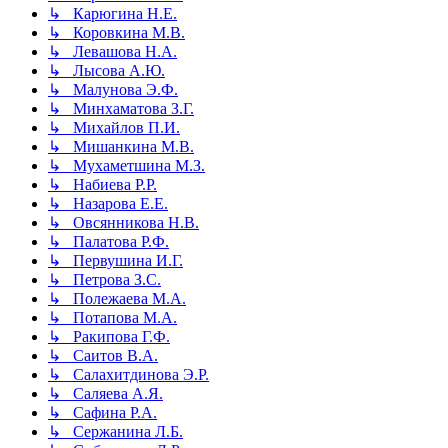
↳ Карюгина Н.Е.
↳ Коровкина М.В.
↳ Левашова Н.А.
↳ Лысова А.Ю.
↳ Малунова Э.Ф.
↳ Минхаматова З.Г.
↳ Михайлов П.И.
↳ Мишанкина М.В.
↳ Мухаметшина М.З.
↳ Набиева Р.Р.
↳ Назарова Е.Е.
↳ Овсянникова Н.В.
↳ Палатова Р.Ф.
↳ Первушина И.Г.
↳ Петрова З.С.
↳ Полежаева М.А.
↳ Потапова М.А.
↳ Ракипова Г.Ф.
↳ Саитов В.А.
↳ Салахитдинова Э.Р.
↳ Саляева А.Я.
↳ Сафина Р.А.
↳ Сержанина Л.Б.