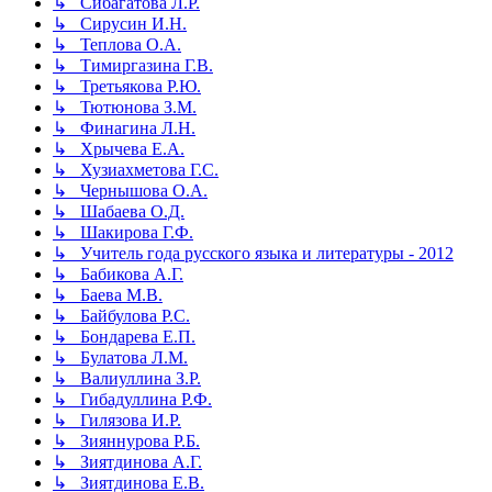
↳ Сибагатова Л.Р.
↳ Сирусин И.Н.
↳ Теплова О.А.
↳ Тимиргазина Г.В.
↳ Третьякова Р.Ю.
↳ Тютюнова З.М.
↳ Финагина Л.Н.
↳ Хрычева Е.А.
↳ Хузиахметова Г.С.
↳ Чернышова О.А.
↳ Шабаева О.Д.
↳ Шакирова Г.Ф.
↳ Учитель года русского языка и литературы - 2012
↳ Бабикова А.Г.
↳ Баева М.В.
↳ Байбулова Р.С.
↳ Бондарева Е.П.
↳ Булатова Л.М.
↳ Валиуллина З.Р.
↳ Гибадуллина Р.Ф.
↳ Гилязова И.Р.
↳ Зияннурова Р.Б.
↳ Зиятдинова А.Г.
↳ Зиятдинова Е.В.