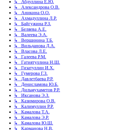
↳ Абдуллина Е.Ю.
↳ Александрова О.В.
↳ Аникина О.О.
↳ Ахмадуллина Л.Р.
↳ Байгужина Р.З.
↳ Беляева А.Е.
↳ Валеева Э.А.
↳ Вершинина Т.Б.
↳ Вильданова Д.А.
↳ Власова Л.Е.
↳ Галеева Р.М.
↳ Гатиятуллина Н.Ш.
↳ Гизатуллин И.Х.
↳ Гумерова Г.З.
↳ Давлетбаева Р.Р.
↳ Денисламова Ю.Б.
↳ Дильмухаметов Р.Р.
↳ Иксанова Э.З.
↳ Казимирова О.В.
↳ Калимуллин Р.Р.
↳ Камалова Т.А.
↳ Камалова Э.Р.
↳ Камалова Ю.Ш.
↳ Карманова Н.В.