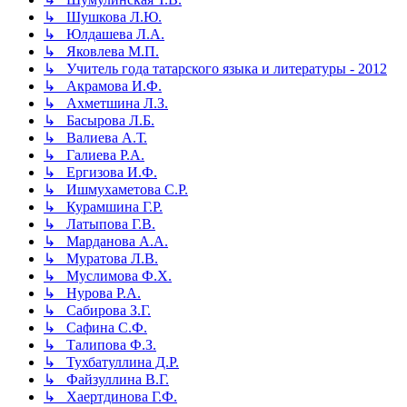
↳ Шушкова Л.Ю.
↳ Юлдашева Л.А.
↳ Яковлева М.П.
↳ Учитель года татарского языка и литературы - 2012
↳ Акрамова И.Ф.
↳ Ахметшина Л.З.
↳ Басырова Л.Б.
↳ Валиева А.Т.
↳ Галиева Р.А.
↳ Ергизова И.Ф.
↳ Ишмухаметова С.Р.
↳ Курамшина Г.Р.
↳ Латыпова Г.В.
↳ Марданова А.А.
↳ Муратова Л.В.
↳ Муслимова Ф.Х.
↳ Нурова Р.А.
↳ Сабирова З.Г.
↳ Сафина С.Ф.
↳ Талипова Ф.З.
↳ Тухбатуллина Д.Р.
↳ Файзуллина В.Г.
↳ Хаертдинова Г.Ф.