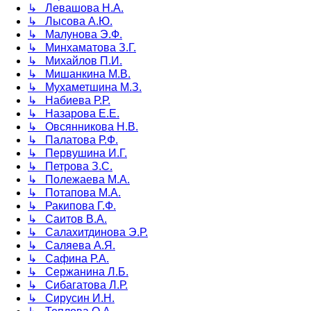
↳ Левашова Н.А.
↳ Лысова А.Ю.
↳ Малунова Э.Ф.
↳ Минхаматова З.Г.
↳ Михайлов П.И.
↳ Мишанкина М.В.
↳ Мухаметшина М.З.
↳ Набиева Р.Р.
↳ Назарова Е.Е.
↳ Овсянникова Н.В.
↳ Палатова Р.Ф.
↳ Первушина И.Г.
↳ Петрова З.С.
↳ Полежаева М.А.
↳ Потапова М.А.
↳ Ракипова Г.Ф.
↳ Саитов В.А.
↳ Салахитдинова Э.Р.
↳ Саляева А.Я.
↳ Сафина Р.А.
↳ Сержанина Л.Б.
↳ Сибагатова Л.Р.
↳ Сирусин И.Н.