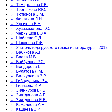
↳ Теплова О.А.
↳ Тимиргазина Г.В.
↳ Третьякова Р.Ю.
↳ Тютюнова З.М.
↳ Финагина Л.Н.
↳ Хрычева Е.А.
↳ Хузиахметова Г.С.
↳ Чернышова О.А.
↳ Шабаева О.Д.
↳ Шакирова Г.Ф.
↳ Учитель года русского языка и литературы - 2012
↳ Бабикова А.Г.
↳ Баева М.В.
↳ Байбулова Р.С.
↳ Бондарева Е.П.
↳ Булатова Л.М.
↳ Валиуллина З.Р.
↳ Гибадуллина Р.Ф.
↳ Гилязова И.Р.
↳ Зияннурова Р.Б.
↳ Зиятдинова А.Г.
↳ Зиятдинова Е.В.
↳ Камалиева А.Р.
↳ Кашаева З.Р.