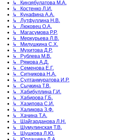
↳ Кинзябулатова М.А.
↳ Костенко Л.И.
↳ Кунафина А.А.
↳ Лутфуллина Н.В.
↳ Люковец О.А.
↳ Магасумова Р.Р.
↳ Меркурьева Л.В.
↳ Милушкина С.Х.
↳ Мухитова Д.Р.
↳ Рублева М.В.
↳ Рямова А.Д.
↳ Семенова Е.Г.
↳ Ситникова Н.А.
↳ Султанмуратова И.Р.
↳ Сычкина Т.В.
↳ Хабибуллина Г.И.
↳ Хабирова Г.Б.
↳ Хазипова С.И.
↳ Халикова З.Ф.
↳ Хачина Т.А.
↳ Шайгарданова Л.Н.
↳ Шумулинская Т.В.
↳ Шушкова Л.Ю.
↳ Юлдашева Л.А.