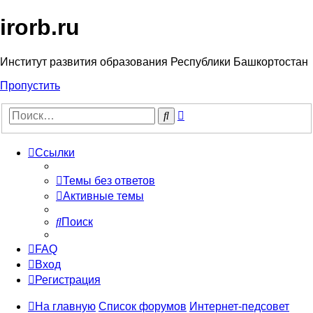
irorb.ru
Институт развития образования Республики Башкортостан
Пропустить
Расширенный
Поиск
поиск
Ссылки
Темы без ответов
Активные темы
Поиск
FAQ
Вход
Регистрация
На главную
Список форумов
Интернет-педсовет