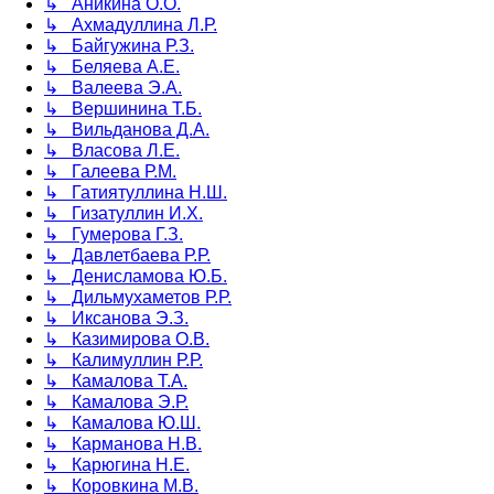
↳ Аникина О.О.
↳ Ахмадуллина Л.Р.
↳ Байгужина Р.З.
↳ Беляева А.Е.
↳ Валеева Э.А.
↳ Вершинина Т.Б.
↳ Вильданова Д.А.
↳ Власова Л.Е.
↳ Галеева Р.М.
↳ Гатиятуллина Н.Ш.
↳ Гизатуллин И.Х.
↳ Гумерова Г.З.
↳ Давлетбаева Р.Р.
↳ Денисламова Ю.Б.
↳ Дильмухаметов Р.Р.
↳ Иксанова Э.З.
↳ Казимирова О.В.
↳ Калимуллин Р.Р.
↳ Камалова Т.А.
↳ Камалова Э.Р.
↳ Камалова Ю.Ш.
↳ Карманова Н.В.
↳ Карюгина Н.Е.
↳ Коровкина М.В.