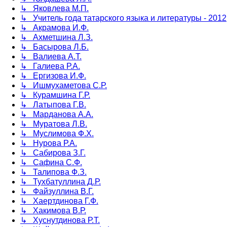
↳ Яковлева М.П.
↳ Учитель года татарского языка и литературы - 2012
↳ Акрамова И.Ф.
↳ Ахметшина Л.З.
↳ Басырова Л.Б.
↳ Валиева А.Т.
↳ Галиева Р.А.
↳ Ергизова И.Ф.
↳ Ишмухаметова С.Р.
↳ Курамшина Г.Р.
↳ Латыпова Г.В.
↳ Марданова А.А.
↳ Муратова Л.В.
↳ Муслимова Ф.Х.
↳ Нурова Р.А.
↳ Сабирова З.Г.
↳ Сафина С.Ф.
↳ Талипова Ф.З.
↳ Тухбатуллина Д.Р.
↳ Файзуллина В.Г.
↳ Хаертдинова Г.Ф.
↳ Хакимова В.Р.
↳ Хуснутдинова Р.Т.