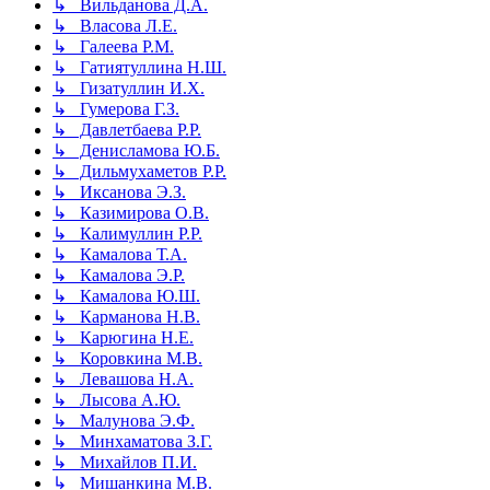
↳ Вильданова Д.А.
↳ Власова Л.Е.
↳ Галеева Р.М.
↳ Гатиятуллина Н.Ш.
↳ Гизатуллин И.Х.
↳ Гумерова Г.З.
↳ Давлетбаева Р.Р.
↳ Денисламова Ю.Б.
↳ Дильмухаметов Р.Р.
↳ Иксанова Э.З.
↳ Казимирова О.В.
↳ Калимуллин Р.Р.
↳ Камалова Т.А.
↳ Камалова Э.Р.
↳ Камалова Ю.Ш.
↳ Карманова Н.В.
↳ Карюгина Н.Е.
↳ Коровкина М.В.
↳ Левашова Н.А.
↳ Лысова А.Ю.
↳ Малунова Э.Ф.
↳ Минхаматова З.Г.
↳ Михайлов П.И.
↳ Мишанкина М.В.