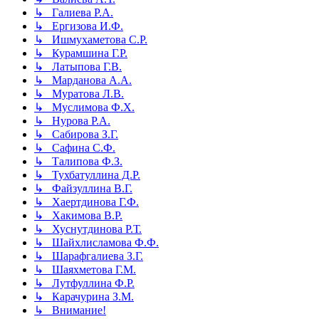
↳ Галиева Р.А.
↳ Ергизова И.Ф.
↳ Ишмухаметова С.Р.
↳ Курамшина Г.Р.
↳ Латыпова Г.В.
↳ Марданова А.А.
↳ Муратова Л.В.
↳ Муслимова Ф.Х.
↳ Нурова Р.А.
↳ Сабирова З.Г.
↳ Сафина С.Ф.
↳ Талипова Ф.З.
↳ Тухбатуллина Д.Р.
↳ Файзуллина В.Г.
↳ Хаертдинова Г.Ф.
↳ Хакимова В.Р.
↳ Хуснутдинова Р.Т.
↳ Шайхлисламова Ф.Ф.
↳ Шарафгалиева З.Г.
↳ Шаяхметова Г.М.
↳ Лутфуллина Ф.Р.
↳ Карачурина З.М.
↳ Внимание!