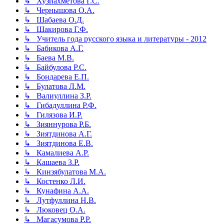
↳ Хузиахметова Г.С.
↳ Чернышова О.А.
↳ Шабаева О.Д.
↳ Шакирова Г.Ф.
↳ Учитель года русского языка и литературы - 2012
↳ Бабикова А.Г.
↳ Баева М.В.
↳ Байбулова Р.С.
↳ Бондарева Е.П.
↳ Булатова Л.М.
↳ Валиуллина З.Р.
↳ Гибадуллина Р.Ф.
↳ Гилязова И.Р.
↳ Зияннурова Р.Б.
↳ Зиятдинова А.Г.
↳ Зиятдинова Е.В.
↳ Камалиева А.Р.
↳ Кашаева З.Р.
↳ Кинзябулатова М.А.
↳ Костенко Л.И.
↳ Кунафина А.А.
↳ Лутфуллина Н.В.
↳ Люковец О.А.
↳ Магасумова Р.Р.