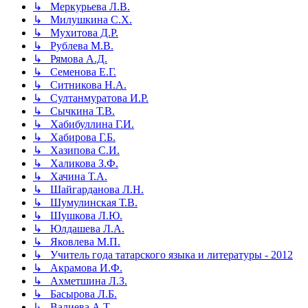
↳ Меркурьева Л.В.
↳ Милушкина С.Х.
↳ Мухитова Д.Р.
↳ Рублева М.В.
↳ Рямова А.Д.
↳ Семенова Е.Г.
↳ Ситникова Н.А.
↳ Султанмуратова И.Р.
↳ Сычкина Т.В.
↳ Хабибуллина Г.И.
↳ Хабирова Г.Б.
↳ Хазипова С.И.
↳ Халикова З.Ф.
↳ Хачина Т.А.
↳ Шайгарданова Л.Н.
↳ Шумулинская Т.В.
↳ Шушкова Л.Ю.
↳ Юлдашева Л.А.
↳ Яковлева М.П.
↳ Учитель года татарского языка и литературы - 2012
↳ Акрамова И.Ф.
↳ Ахметшина Л.З.
↳ Басырова Л.Б.
↳ Валиева А.Т.