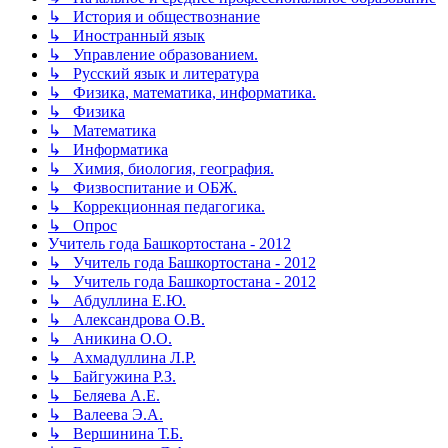
↳ История и обществознание
↳ Иностранный язык
↳ Управление образованием.
↳ Русский язык и литература
↳ Физика, математика, информатика.
↳ Физика
↳ Математика
↳ Информатика
↳ Химия, биология, география.
↳ Физвоспитание и ОБЖ.
↳ Коррекционная педагогика.
↳ Опрос
Учитель года Башкортостана - 2012
↳ Учитель года Башкортостана - 2012
↳ Учитель года Башкортостана - 2012
↳ Абдуллина Е.Ю.
↳ Александрова О.В.
↳ Аникина О.О.
↳ Ахмадуллина Л.Р.
↳ Байгужина Р.З.
↳ Беляева А.Е.
↳ Валеева Э.А.
↳ Вершинина Т.Б.