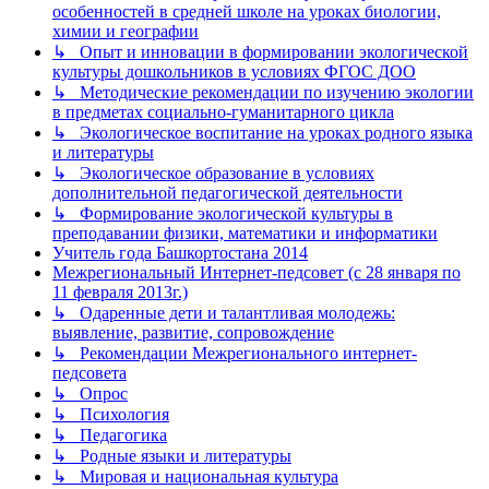
особенностей в средней школе на уроках биологии,
химии и географии
↳ Опыт и инновации в формировании экологической
культуры дошкольников в условиях ФГОС ДОО
↳ Методические рекомендации по изучению экологии
в предметах социально-гуманитарного цикла
↳ Экологическое воспитание на уроках родного языка
и литературы
↳ Экологическое образование в условиях
дополнительной педагогической деятельности
↳ Формирование экологической культуры в
преподавании физики, математики и информатики
Учитель года Башкортостана 2014
Межрегиональный Интернет-педсовет (с 28 января по
11 февраля 2013г.)
↳ Одаренные дети и талантливая молодежь:
выявление, развитие, сопровождение
↳ Рекомендации Межрегионального интернет-
педсовета
↳ Опрос
↳ Психология
↳ Педагогика
↳ Родные языки и литературы
↳ Мировая и национальная культура