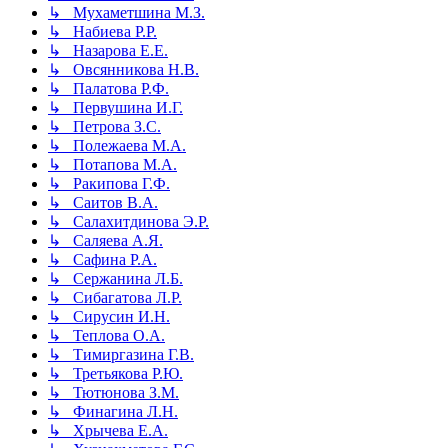
↳ Мухаметшина М.З.
↳ Набиева Р.Р.
↳ Назарова Е.Е.
↳ Овсянникова Н.В.
↳ Палатова Р.Ф.
↳ Первушина И.Г.
↳ Петрова З.С.
↳ Полежаева М.А.
↳ Потапова М.А.
↳ Ракипова Г.Ф.
↳ Саитов В.А.
↳ Салахитдинова Э.Р.
↳ Саляева А.Я.
↳ Сафина Р.А.
↳ Сержанина Л.Б.
↳ Сибагатова Л.Р.
↳ Сирусин И.Н.
↳ Теплова О.А.
↳ Тимиргазина Г.В.
↳ Третьякова Р.Ю.
↳ Тютюнова З.М.
↳ Финагина Л.Н.
↳ Хрычева Е.А.