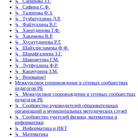
↳ Сабирова З.Г.
↳ Сафина С.Ф.
↳ Талипова Ф.З.
↳ Тухбатуллина Д.Р.
↳ Файзуллина В.Г.
↳ Хаертдинова Г.Ф.
↳ Хакимова В.Р.
↳ Хуснутдинова Р.Т.
↳ Шайхлисламова Ф.Ф.
↳ Шарафгалиева З.Г.
↳ Шаяхметова Г.М.
↳ Лутфуллина Ф.Р.
↳ Карачурина З.М.
↳ Внимание!
Межкурсовое сопровождение в сетевых сообществах
педагогов РБ
↳ Межкурсовое сопровождение в сетевых сообществах
педагогов РБ
↳ Сообщество руководителей образовательных
организаций и муниципальных методических служб
↳ Сообщество учителей физики, математики и
информатики
↳ Информатика и ИКТ
↳ Математика