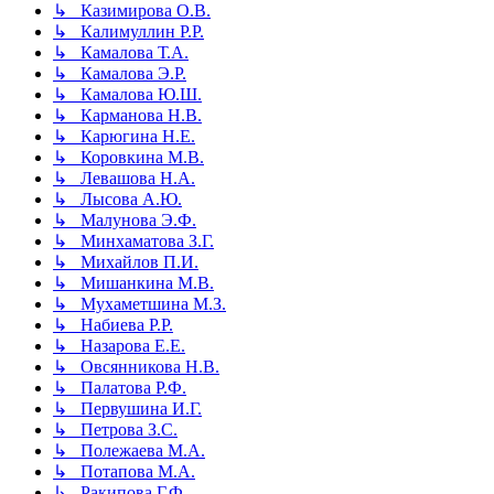
↳ Казимирова О.В.
↳ Калимуллин Р.Р.
↳ Камалова Т.А.
↳ Камалова Э.Р.
↳ Камалова Ю.Ш.
↳ Карманова Н.В.
↳ Карюгина Н.Е.
↳ Коровкина М.В.
↳ Левашова Н.А.
↳ Лысова А.Ю.
↳ Малунова Э.Ф.
↳ Минхаматова З.Г.
↳ Михайлов П.И.
↳ Мишанкина М.В.
↳ Мухаметшина М.З.
↳ Набиева Р.Р.
↳ Назарова Е.Е.
↳ Овсянникова Н.В.
↳ Палатова Р.Ф.
↳ Первушина И.Г.
↳ Петрова З.С.
↳ Полежаева М.А.
↳ Потапова М.А.
↳ Ракипова Г.Ф.