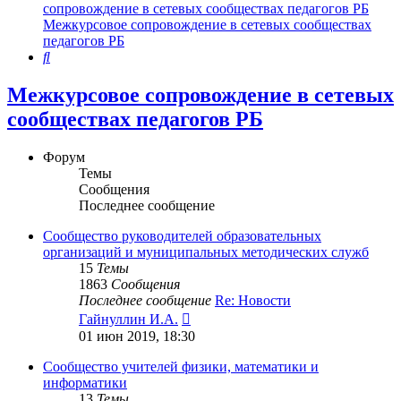
сопровождение в сетевых сообществах педагогов РБ
Межкурсовое сопровождение в сетевых сообществах
педагогов РБ
Поиск
Межкурсовое сопровождение в сетевых
сообществах педагогов РБ
Форум
Темы
Сообщения
Последнее сообщение
Сообщество руководителей образовательных
организаций и муниципальных методических служб
15
Темы
1863
Сообщения
Последнее сообщение
Re: Новости
Перейти
Гайнуллин И.А.
к
01 июн 2019, 18:30
последнему
сообщению
Сообщество учителей физики, математики и
информатики
13
Темы