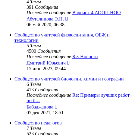
4
Темы
391
Сообщения
Последнее сообщение
Вариант 4 АООП НОО
Перейти
Абуталипова Э.Н.
к
06 май 2020, 06:38
последнему
сообщению
Сообщество учителей физвоспитания, ОБЖ и
технологии
5
Темы
4500
Сообщения
Последнее сообщение
Re: Новости
Перейти
Дмитрий Юрьевич
к
15 июн 2023, 09:44
последнему
сообщению
Сообщество учителей биологии, химии и географии
6
Темы
413
Сообщения
Последнее сообщение
Re: Примеры лучших работ
по б…
Перейти
Бабаджанова
к
05 дек 2021, 18:51
последнему
сообщению
Сообщество педагогов
7
Темы
523
Сообщения