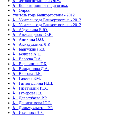
↳ Физвоспитание и ОБЖ.
↳ Коррекционная педагогика.
↳ Опрос
Учитель года Башкортостана - 2012
↳ Учитель года Башкортостана - 2012
↳ Учитель года Башкортостана - 2012
↳ Абдуллина Е.Ю.
↳ Александрова О.В.
↳ Аникина О.О.
↳ Ахмадуллина Л.Р.
↳ Байгужина Р.З.
↳ Беляева А.Е.
↳ Валеева Э.А.
↳ Вершинина Т.Б.
↳ Вильданова Д.А.
↳ Власова Л.Е.
↳ Галеева Р.М.
↳ Гатиятуллина Н.Ш.
↳ Гизатуллин И.Х.
↳ Гумерова Г.З.
↳ Давлетбаева Р.Р.
↳ Денисламова Ю.Б.
↳ Дильмухаметов Р.Р.
↳ Иксанова Э.З.