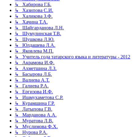
↳ Хабирова Г.Б.
↳ Хазипова С.И.
↳ Халикова З.Ф.
↳ Хачина Т.А.
↳ Шайгарданова Л.Н.
↳ Шумулинская Т.В.
↳ Шушкова Л.Ю.
↳ Юлдашева Л.А.
↳ Яковлева М.П.
↳ Учитель года татарского языка и литературы - 2012
↳ Акрамова И.Ф.
↳ Ахметшина Л.З.
↳ Басырова Л.Б.
↳ Валиева А.Т.
↳ Галиева Р.А.
↳ Ергизова И.Ф.
↳ Ишмухаметова С.Р.
↳ Курамшина Г.Р.
↳ Латыпова Г.В.
↳ Марданова А.А.
↳ Муратова Л.В.
↳ Муслимова Ф.Х.
↳ Нурова Р.А.