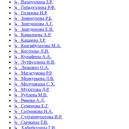
↳ Валиуллина З.Р.
↳ Гибадуллина Р.Ф.
↳ Гилязова И.Р.
↳ Зияннурова Р.Б.
↳ Зиятдинова А.Г.
↳ Зиятдинова Е.В.
↳ Камалиева А.Р.
↳ Кашаева З.Р.
↳ Кинзябулатова М.А.
↳ Костенко Л.И.
↳ Кунафина А.А.
↳ Лутфуллина Н.В.
↳ Люковец О.А.
↳ Магасумова Р.Р.
↳ Меркурьева Л.В.
↳ Милушкина С.Х.
↳ Мухитова Д.Р.
↳ Рублева М.В.
↳ Рямова А.Д.
↳ Семенова Е.Г.
↳ Ситникова Н.А.
↳ Султанмуратова И.Р.
↳ Сычкина Т.В.
↳ Хабибуллина Г.И.