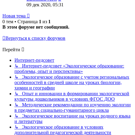
к
09 дек 2020, 05:31
последнему
сообщению
Новая тема
0 тем • Страница
1
из
1
В этом форуме нет сообщений.
Вернуться к списку форумов
Перейти
Интернет-педсовет
↳ Интернет-педсовет «Экологическое образование:
проблемы, опыт и перспективы»
↳ Экологическое образование с учетом региональных
особенностей в средней школе на уроках биологии,
химии и географии
↳ Опыт и инновации в формировании экологической
культуры дошкольников в условиях ФГОС ДОО
↳ Методические рекомендации по изучению экологии
в предметах социально-гуманитарного цикла
↳ Экологическое воспитание на уроках родного языка
и литературы
↳ Экологическое образование в условиях
дополнительной педагогической деятельности