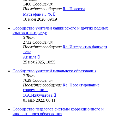
1460
Сообщения
Последнее сообщение
Re: Новости
Перейти
Мустафина З.Ф.
к
16 июн 2020, 09:19
последнему
сообщению
Сообщество учителей башкирского и других родных
языков и литератур
5
Темы
2732
Сообщения
Последнее сообщение
Re: Интерактив башҡорт
теле
Перейти
Айзилә
к
25 ноя 2025, 10:55
последнему
сообщению
Сообщество учителей начального образования
7
Темы
7629
Сообщения
Последнее сообщение
Re: Проектирование
современно…
Перейти
Э.А.Ижбулатова
к
01 мар 2022, 06:11
последнему
сообщению
Сообщество педагогов системы коррекционного и
инклюзивного образования