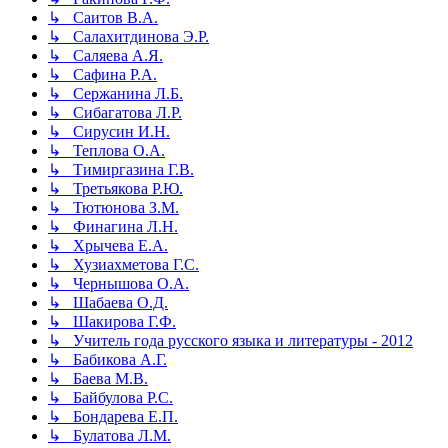
↳ Саитов В.А.
↳ Салахитдинова Э.Р.
↳ Саляева А.Я.
↳ Сафина Р.А.
↳ Сержанина Л.Б.
↳ Сибагатова Л.Р.
↳ Сирусин И.Н.
↳ Теплова О.А.
↳ Тимиргазина Г.В.
↳ Третьякова Р.Ю.
↳ Тютюнова З.М.
↳ Финагина Л.Н.
↳ Хрычева Е.А.
↳ Хузиахметова Г.С.
↳ Чернышова О.А.
↳ Шабаева О.Д.
↳ Шакирова Г.Ф.
↳ Учитель года русского языка и литературы - 2012
↳ Бабикова А.Г.
↳ Баева М.В.
↳ Байбулова Р.С.
↳ Бондарева Е.П.
↳ Булатова Л.М.