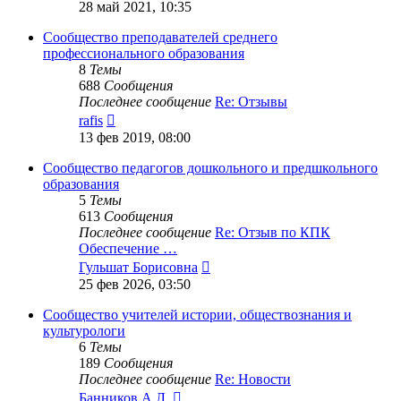
к
28 май 2021, 10:35
последнему
сообщению
Сообщество преподавателей среднего
профессионального образования
8
Темы
688
Сообщения
Последнее сообщение
Re: Отзывы
Перейти
rafis
к
13 фев 2019, 08:00
последнему
сообщению
Сообщество педагогов дошкольного и предшкольного
образования
5
Темы
613
Сообщения
Последнее сообщение
Re: Отзыв по КПК
Обеспечение …
Перейти
Гульшат Борисовна
к
25 фев 2026, 03:50
последнему
сообщению
Сообщество учителей истории, обществознания и
культурологи
6
Темы
189
Сообщения
Последнее сообщение
Re: Новости
Перейти
Банников А.Л.