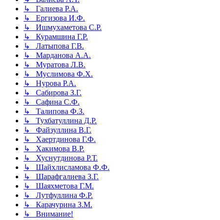
↳ Галиева Р.А.
↳ Ергизова И.Ф.
↳ Ишмухаметова С.Р.
↳ Курамшина Г.Р.
↳ Латыпова Г.В.
↳ Марданова А.А.
↳ Муратова Л.В.
↳ Муслимова Ф.Х.
↳ Нурова Р.А.
↳ Сабирова З.Г.
↳ Сафина С.Ф.
↳ Талипова Ф.З.
↳ Тухбатуллина Д.Р.
↳ Файзуллина В.Г.
↳ Хаертдинова Г.Ф.
↳ Хакимова В.Р.
↳ Хуснутдинова Р.Т.
↳ Шайхлисламова Ф.Ф.
↳ Шарафгалиева З.Г.
↳ Шаяхметова Г.М.
↳ Лутфуллина Ф.Р.
↳ Карачурина З.М.
↳ Внимание!