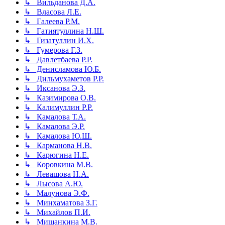
↳ Вильданова Д.А.
↳ Власова Л.Е.
↳ Галеева Р.М.
↳ Гатиятуллина Н.Ш.
↳ Гизатуллин И.Х.
↳ Гумерова Г.З.
↳ Давлетбаева Р.Р.
↳ Денисламова Ю.Б.
↳ Дильмухаметов Р.Р.
↳ Иксанова Э.З.
↳ Казимирова О.В.
↳ Калимуллин Р.Р.
↳ Камалова Т.А.
↳ Камалова Э.Р.
↳ Камалова Ю.Ш.
↳ Карманова Н.В.
↳ Карюгина Н.Е.
↳ Коровкина М.В.
↳ Левашова Н.А.
↳ Лысова А.Ю.
↳ Малунова Э.Ф.
↳ Минхаматова З.Г.
↳ Михайлов П.И.
↳ Мишанкина М.В.