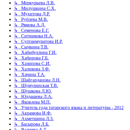
↳ Меркурьева Л.В.
↳ Милушкина С.Х.
↳ Мухитова Д.Р.
↳ Рублева М.В.
↳ Рямова А.Д.
↳ Семенова Е.Г.
↳ Ситникова Н.А.
↳ Султанмуратова И.Р.
↳ Сычкина Т.В.
↳ Хабибуллина Г.И.
↳ Хабирова Г.Б.
↳ Хазипова С.И.
↳ Халикова З.Ф.
↳ Хачина Т.А.
↳ Шайгарданова Л.Н.
↳ Шумулинская Т.В.
↳ Шушкова Л.Ю.
↳ Юлдашева Л.А.
↳ Яковлева М.П.
↳ Учитель года татарского языка и литературы - 2012
↳ Акрамова И.Ф.
↳ Ахметшина Л.З.
↳ Басырова Л.Б.
↳ Валиева А.Т.