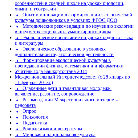
особенностей в средней школе на уроках биологии,
химии и географии
↳ Опыт и инновации в формировании экологической
культуры дошкольников в условиях ФГОС ДОО
↳ Методические рекомендации по изучению экологии
в предметах социально-гуманитарного цикла
↳ Экологическое воспитание на уроках родного языка
и литературы
↳ Экологическое образование в условиях
дополнительной педагогической деятельности
↳ Формирование экологической культуры в
преподавании физики, математики и информатики
Учитель года Башкортостана 2014
Межрегиональный Интернет-педсовет (с 28 января по
11 февраля 2013г.)
↳ Одаренные дети и талантливая молодежь:
выявление, развитие, сопровождение
↳ Рекомендации Межрегионального интернет-
педсовета
↳ Опрос
↳ Психология
↳ Педагогика
↳ Родные языки и литературы
↳ Мировая и национальная культура