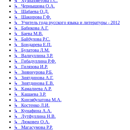
↳ Хузиахметова Г.С.
↳ Чернышова О.А.
↳ Шабаева О.Д.
↳ Шакирова Г.Ф.
↳ Учитель года русского языка и литературы - 2012
↳ Бабикова А.Г.
↳ Баева М.В.
↳ Байбулова Р.С.
↳ Бондарева Е.П.
↳ Булатова Л.М.
↳ Валиуллина З.Р.
↳ Гибадуллина Р.Ф.
↳ Гилязова И.Р.
↳ Зияннурова Р.Б.
↳ Зиятдинова А.Г.
↳ Зиятдинова Е.В.
↳ Камалиева А.Р.
↳ Кашаева З.Р.
↳ Кинзябулатова М.А.
↳ Костенко Л.И.
↳ Кунафина А.А.
↳ Лутфуллина Н.В.
↳ Люковец О.А.
↳ Магасумова Р.Р.