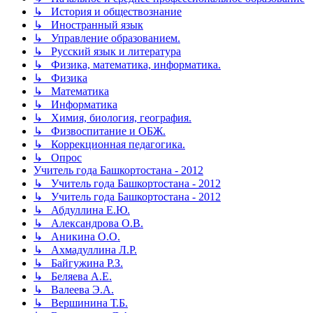
↳ История и обществознание
↳ Иностранный язык
↳ Управление образованием.
↳ Русский язык и литература
↳ Физика, математика, информатика.
↳ Физика
↳ Математика
↳ Информатика
↳ Химия, биология, география.
↳ Физвоспитание и ОБЖ.
↳ Коррекционная педагогика.
↳ Опрос
Учитель года Башкортостана - 2012
↳ Учитель года Башкортостана - 2012
↳ Учитель года Башкортостана - 2012
↳ Абдуллина Е.Ю.
↳ Александрова О.В.
↳ Аникина О.О.
↳ Ахмадуллина Л.Р.
↳ Байгужина Р.З.
↳ Беляева А.Е.
↳ Валеева Э.А.
↳ Вершинина Т.Б.