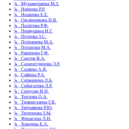
↳ Мухаметшина М.З.
↳ Набиева Р.Р.
↳ Назарова Е.Е.
↳ Овсянникова Н.В.
↳ Палатова Р.Ф.
↳ Первушина И.Г.
↳ Петрова З.С.
↳ Полежаева М.А.
↳ Потапова М.А.
↳ Ракипова Г.Ф.
↳ Саитов В.А.
↳ Салахитдинова Э.Р.
↳ Саляева А.Я.
↳ Сафина Р.А.
↳ Сержанина Л.Б.
↳ Сибагатова Л.Р.
↳ Сирусин И.Н.
↳ Теплова О.А.
↳ Тимиргазина Г.В.
↳ Третьякова Р.Ю.
↳ Тютюнова З.М.
↳ Финагина Л.Н.
↳ Хрычева Е.А.