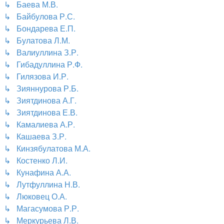
↳ Баева М.В.
↳ Байбулова Р.С.
↳ Бондарева Е.П.
↳ Булатова Л.М.
↳ Валиуллина З.Р.
↳ Гибадуллина Р.Ф.
↳ Гилязова И.Р.
↳ Зияннурова Р.Б.
↳ Зиятдинова А.Г.
↳ Зиятдинова Е.В.
↳ Камалиева А.Р.
↳ Кашаева З.Р.
↳ Кинзябулатова М.А.
↳ Костенко Л.И.
↳ Кунафина А.А.
↳ Лутфуллина Н.В.
↳ Люковец О.А.
↳ Магасумова Р.Р.
↳ Меркурьева Л.В.