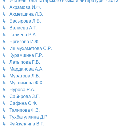
↳ Учитель года татарского языка и литературы - 2012
↳ Акрамова И.Ф.
↳ Ахметшина Л.З.
↳ Басырова Л.Б.
↳ Валиева А.Т.
↳ Галиева Р.А.
↳ Ергизова И.Ф.
↳ Ишмухаметова С.Р.
↳ Курамшина Г.Р.
↳ Латыпова Г.В.
↳ Марданова А.А.
↳ Муратова Л.В.
↳ Муслимова Ф.Х.
↳ Нурова Р.А.
↳ Сабирова З.Г.
↳ Сафина С.Ф.
↳ Талипова Ф.З.
↳ Тухбатуллина Д.Р.
↳ Файзуллина В.Г.