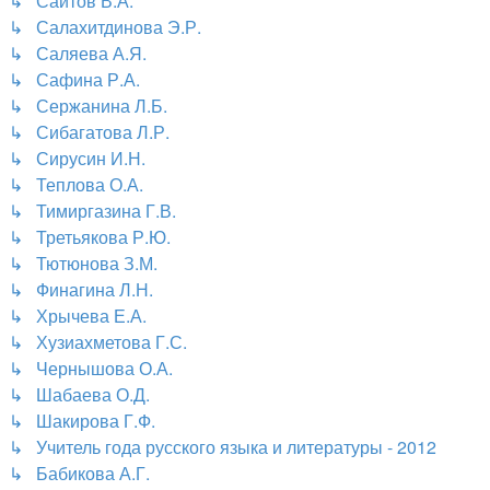
↳ Саитов В.А.
↳ Салахитдинова Э.Р.
↳ Саляева А.Я.
↳ Сафина Р.А.
↳ Сержанина Л.Б.
↳ Сибагатова Л.Р.
↳ Сирусин И.Н.
↳ Теплова О.А.
↳ Тимиргазина Г.В.
↳ Третьякова Р.Ю.
↳ Тютюнова З.М.
↳ Финагина Л.Н.
↳ Хрычева Е.А.
↳ Хузиахметова Г.С.
↳ Чернышова О.А.
↳ Шабаева О.Д.
↳ Шакирова Г.Ф.
↳ Учитель года русского языка и литературы - 2012
↳ Бабикова А.Г.