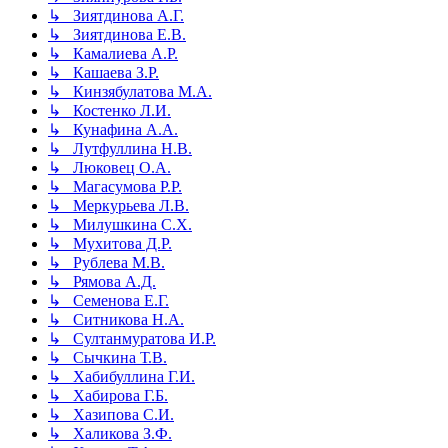
↳ Зиятдинова А.Г.
↳ Зиятдинова Е.В.
↳ Камалиева А.Р.
↳ Кашаева З.Р.
↳ Кинзябулатова М.А.
↳ Костенко Л.И.
↳ Кунафина А.А.
↳ Лутфуллина Н.В.
↳ Люковец О.А.
↳ Магасумова Р.Р.
↳ Меркурьева Л.В.
↳ Милушкина С.Х.
↳ Мухитова Д.Р.
↳ Рублева М.В.
↳ Рямова А.Д.
↳ Семенова Е.Г.
↳ Ситникова Н.А.
↳ Султанмуратова И.Р.
↳ Сычкина Т.В.
↳ Хабибуллина Г.И.
↳ Хабирова Г.Б.
↳ Хазипова С.И.
↳ Халикова З.Ф.