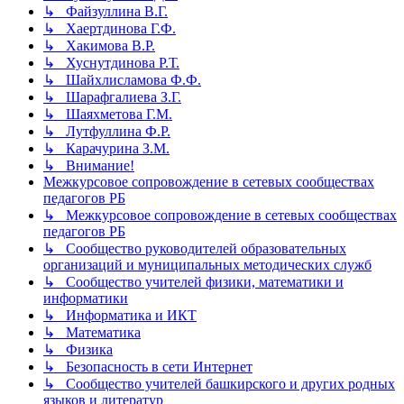
↳ Файзуллина В.Г.
↳ Хаертдинова Г.Ф.
↳ Хакимова В.Р.
↳ Хуснутдинова Р.Т.
↳ Шайхлисламова Ф.Ф.
↳ Шарафгалиева З.Г.
↳ Шаяхметова Г.М.
↳ Лутфуллина Ф.Р.
↳ Карачурина З.М.
↳ Внимание!
Межкурсовое сопровождение в сетевых сообществах
педагогов РБ
↳ Межкурсовое сопровождение в сетевых сообществах
педагогов РБ
↳ Сообщество руководителей образовательных
организаций и муниципальных методических служб
↳ Сообщество учителей физики, математики и
информатики
↳ Информатика и ИКТ
↳ Математика
↳ Физика
↳ Безопасность в сети Интернет
↳ Сообщество учителей башкирского и других родных
языков и литератур