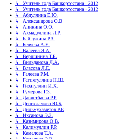
↳ Учитель года Башкортостана - 2012
↳ Учитель года Башкортостана - 2012
↳ Абдуллина Е.Ю.
↳ Александрова О.В.
↳ Аникина О.О.
↳ Ахмадуллина Л.Р.
↳ Байгужина Р.З.
↳ Беляева А.Е.
↳ Валеева Э.А.
↳ Вершинина Т.Б.
↳ Вильданова Д.А.
↳ Власова Л.Е.
↳ Галеева Р.М.
↳ Гатиятуллина Н.Ш.
↳ Гизатуллин И.Х.
↳ Гумерова Г.З.
↳ Давлетбаева Р.Р.
↳ Денисламова Ю.Б.
↳ Дильмухаметов Р.Р.
↳ Иксанова Э.З.
↳ Казимирова О.В.
↳ Калимуллин Р.Р.
↳ Камалова Т.А.
↳ Камалова Э.Р.