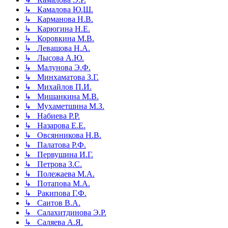
↳ Камалова Ю.Ш.
↳ Карманова Н.В.
↳ Карюгина Н.Е.
↳ Коровкина М.В.
↳ Левашова Н.А.
↳ Лысова А.Ю.
↳ Малунова Э.Ф.
↳ Минхаматова З.Г.
↳ Михайлов П.И.
↳ Мишанкина М.В.
↳ Мухаметшина М.З.
↳ Набиева Р.Р.
↳ Назарова Е.Е.
↳ Овсянникова Н.В.
↳ Палатова Р.Ф.
↳ Первушина И.Г.
↳ Петрова З.С.
↳ Полежаева М.А.
↳ Потапова М.А.
↳ Ракипова Г.Ф.
↳ Саитов В.А.
↳ Салахитдинова Э.Р.
↳ Саляева А.Я.