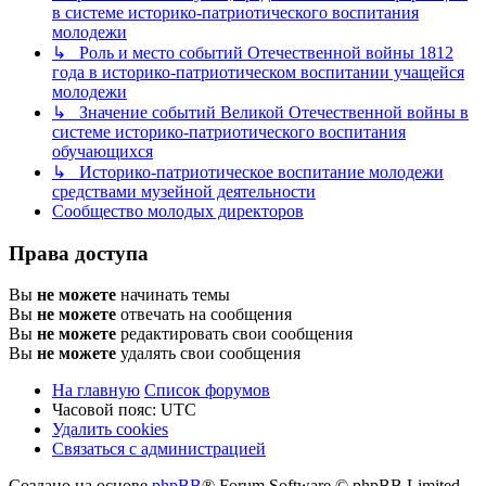
в системе историко-патриотического воспитания
молодежи
↳ Роль и место событий Отечественной войны 1812
года в историко-патриотическом воспитании учащейся
молодежи
↳ Значение событий Великой Отечественной войны в
системе историко-патриотического воспитания
обучающихся
↳ Историко-патриотическое воспитание молодежи
средствами музейной деятельности
Сообщество молодых директоров
Права доступа
Вы
не можете
начинать темы
Вы
не можете
отвечать на сообщения
Вы
не можете
редактировать свои сообщения
Вы
не можете
удалять свои сообщения
На главную
Список форумов
Часовой пояс:
UTC
Удалить cookies
Связаться с администрацией
Создано на основе
phpBB
® Forum Software © phpBB Limited