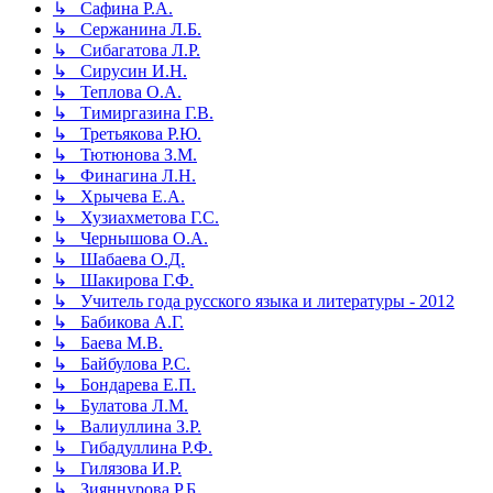
↳ Сафина Р.А.
↳ Сержанина Л.Б.
↳ Сибагатова Л.Р.
↳ Сирусин И.Н.
↳ Теплова О.А.
↳ Тимиргазина Г.В.
↳ Третьякова Р.Ю.
↳ Тютюнова З.М.
↳ Финагина Л.Н.
↳ Хрычева Е.А.
↳ Хузиахметова Г.С.
↳ Чернышова О.А.
↳ Шабаева О.Д.
↳ Шакирова Г.Ф.
↳ Учитель года русского языка и литературы - 2012
↳ Бабикова А.Г.
↳ Баева М.В.
↳ Байбулова Р.С.
↳ Бондарева Е.П.
↳ Булатова Л.М.
↳ Валиуллина З.Р.
↳ Гибадуллина Р.Ф.
↳ Гилязова И.Р.
↳ Зияннурова Р.Б.